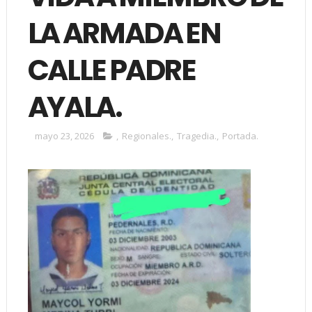
LA ARMADA EN
CALLE PADRE
AYALA.
mayo 23, 2026
,
Regionales.
,
Tragedia.
,
Portada.