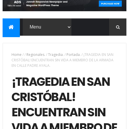
Home
/
/
Regionales.
/
Tragedia.
/
Portada.
/
¡TRAGEDIA EN SAN
CRISTÓBAL! ENCUENTRAN SIN VIDA A MIEMBRO DE LA ARMADA
EN CALLE PADRE AYALA.
¡TRAGEDIA EN SAN
CRISTÓBAL!
ENCUENTRAN SIN
VIDA A MIEMBRO DE