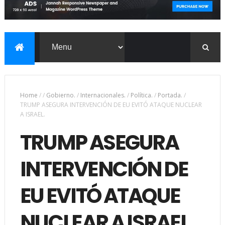
Home
/
/
Gobierno.
/
Internacionales.
/
Política.
/
Portada.
/
TRUMP ASEGURA INTERVENCIÓN DE EU EVITÓ ATAQUE NUCLEAR
A ISRAEL.
TRUMP ASEGURA
INTERVENCIÓN DE
EU EVITÓ ATAQUE
NUCLEAR A ISRAEL.