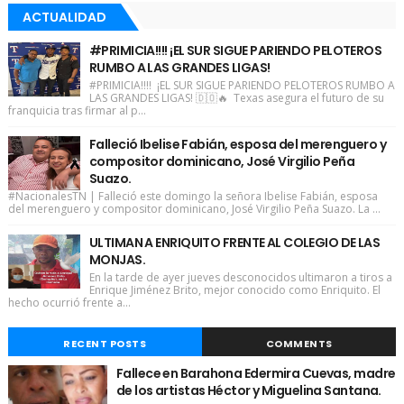
ACTUALIDAD
#PRIMICIA!!!! ¡EL SUR SIGUE PARIENDO PELOTEROS
RUMBO A LAS GRANDES LIGAS!
#PRIMICIA!!!! ¡EL SUR SIGUE PARIENDO PELOTEROS RUMBO A
LAS GRANDES LIGAS! 🇩🇴🔥 Texas asegura el futuro de su
franquicia tras firmar al p...
Falleció Ibelise Fabián, esposa del merenguero y
compositor dominicano, José Virgilio Peña
Suazo.
#NacionalesTN | Falleció este domingo la señora Ibelise Fabián, esposa
del merenguero y compositor dominicano, José Virgilio Peña Suazo. La ...
ULTIMAN A ENRIQUITO FRENTE AL COLEGIO DE LAS
MONJAS.
En la tarde de ayer jueves desconocidos ultimaron a tiros a
Enrique Jiménez Brito, mejor conocido como Enriquito. El
hecho ocurrió frente a...
RECENT POSTS
COMMENTS
Fallece en Barahona Edermira Cuevas, madre
de los artistas Héctor y Miguelina Santana.