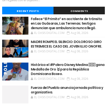
de regalías con el objetivo...
RECENT POSTS
COMMENTS
Fallece “El Primito” en acc!dente de tránsito
en Las Guásaras, Las Terrenas; testigos
denuncian que ambulancia nunca llegó.
EL OASIS DIGITAL.COM
Aug 08, 2026
MADRE ROMPE EL SILENCIO: DOLOROSO GIRO
ESTREMECE EL CASO DEL JOVEN ILLIO ONOFRE.
EL OASIS DIGITAL.COM
Aug 08, 2026
Histórico el #Polero Disney Medina 🇩🇴 gana
Medalla de Oro 🥇 para la República
Dominicana Boxeo.
EL OASIS DIGITAL.COM
Aug 08, 2026
Fuerza del Pueblo anuncia jornada política y
organizativa.
EL OASIS DIGITAL.COM
Aug 08, 2026