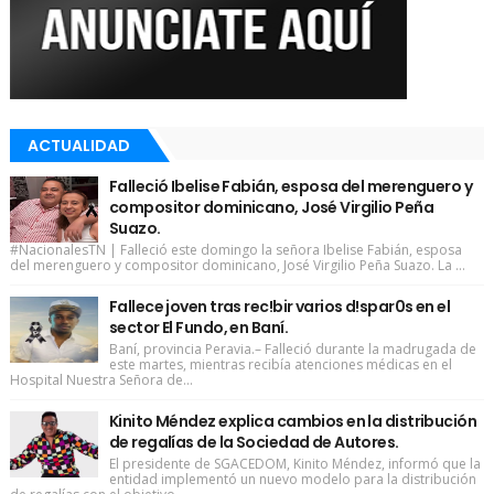
ACTUALIDAD
Falleció Ibelise Fabián, esposa del merenguero y
compositor dominicano, José Virgilio Peña
Suazo.
#NacionalesTN | Falleció este domingo la señora Ibelise Fabián, esposa
del merenguero y compositor dominicano, José Virgilio Peña Suazo. La ...
Fallece joven tras rec!bir varios d!spar0s en el
sector El Fundo, en Baní.
Baní, provincia Peravia.– Falleció durante la madrugada de
este martes, mientras recibía atenciones médicas en el
Hospital Nuestra Señora de...
Kinito Méndez explica cambios en la distribución
de regalías de la Sociedad de Autores.
El presidente de SGACEDOM, Kinito Méndez, informó que la
entidad implementó un nuevo modelo para la distribución