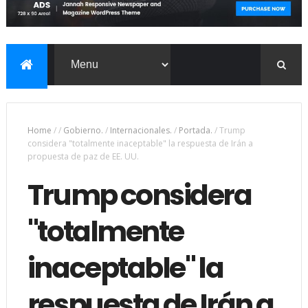
Home
/
/
Gobierno.
/
Internacionales.
/
Portada.
/
Trump
considera "totalmente inaceptable" la respuesta de Irán a
propuesta de paz de EE. UU.
Trump considera
"totalmente
inaceptable" la
respuesta de Irán a