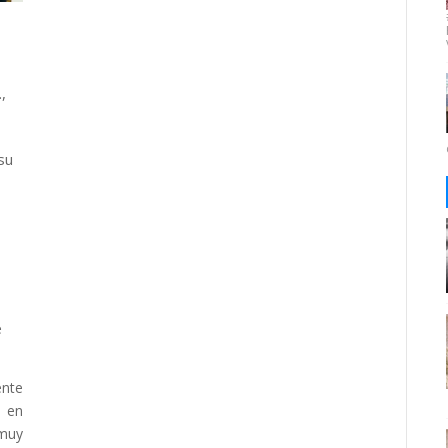
,
su
e
nte
p en
muy