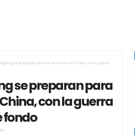
Jingping se preparan para un cara a cara en China, con la guerra
ing se preparan para
 China, con la guerra
e fondo
da.