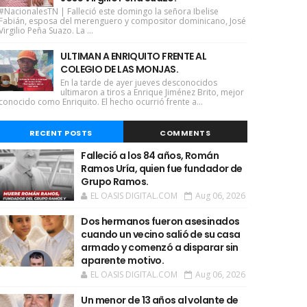
#NacionalesTN | Falleció este domingo la señora Ibelise
Fabián, esposa del merenguero y compositor dominicano, José
Virgilio Peña Suazo. La ...
ULTIMAN A ENRIQUITO FRENTE AL
COLEGIO DE LAS MONJAS.
En la tarde de ayer jueves desconocidos
ultimaron a tiros a Enrique Jiménez Brito, mejor
conocido como Enriquito. El hecho ocurrió frente a...
RECENT POSTS
COMMENTS
Falleció a los 84 años, Román
Ramos Uría, quien fue fundador de
Grupo Ramos.
EL OASIS DIGITAL.COM
Aug 06, 2026
Dos hermanos fueron asesinados
cuando un vecino salió de su casa
armado y comenzó a disparar sin
aparente motivo.
EL OASIS DIGITAL.COM
Aug 06, 2026
Un menor de 13 años al volante de