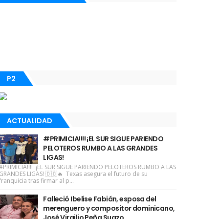
P2
ACTUALIDAD
#PRIMICIA!!!! ¡EL SUR SIGUE PARIENDO
PELOTEROS RUMBO A LAS GRANDES
LIGAS!
#PRIMICIA!!!! ¡EL SUR SIGUE PARIENDO PELOTEROS RUMBO A LAS
GRANDES LIGAS! 🇩🇴🔥 Texas asegura el futuro de su
franquicia tras firmar al p...
Falleció Ibelise Fabián, esposa del
merenguero y compositor dominicano,
José Virgilio Peña Suazo.