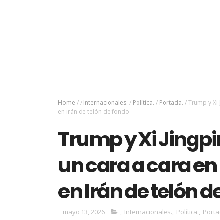
Home
/
/
Internacionales.
/
Política.
/
Portada.
/
Trump y Xi 
en Irán de telón de fondo
Trump y Xi Jingp
un cara a cara en
en Irán de telón d
mayo 13, 2026
,
Internacionales.
,
Política.
,
Porta