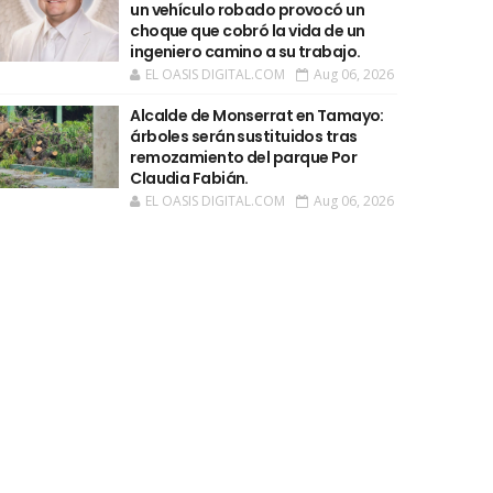
un vehículo robado provocó un
choque que cobró la vida de un
ingeniero camino a su trabajo.
EL OASIS DIGITAL.COM
Aug 06, 2026
Alcalde de Monserrat en Tamayo:
árboles serán sustituidos tras
remozamiento del parque Por
Claudia Fabián.
EL OASIS DIGITAL.COM
Aug 06, 2026