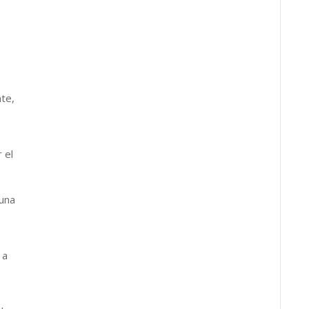
te,
 el
 una
 a