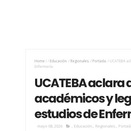
Home
/
/
Educación.
/
Regionales.
/
Portada.
/
UCATEBA acla
Enfermería.
UCATEBA aclara 
académicos y lega
estudios de Enfer
mayo 08, 2026
,
Educación.
,
Regionales.
,
Portad