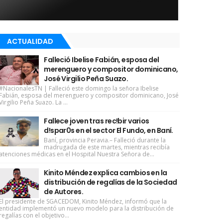
ACTUALIDAD
Falleció Ibelise Fabián, esposa del
merenguero y compositor dominicano,
José Virgilio Peña Suazo.
#NacionalesTN | Falleció este domingo la señora Ibelise
Fabián, esposa del merenguero y compositor dominicano, José
Virgilio Peña Suazo. La ...
Fallece joven tras rec!bir varios
d!spar0s en el sector El Fundo, en Baní.
Baní, provincia Peravia.– Falleció durante la
madrugada de este martes, mientras recibía
atenciones médicas en el Hospital Nuestra Señora de...
Kinito Méndez explica cambios en la
distribución de regalías de la Sociedad
de Autores.
El presidente de SGACEDOM, Kinito Méndez, informó que la
entidad implementó un nuevo modelo para la distribución de
regalías con el objetivo...