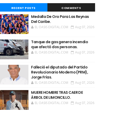
RECENT POSTS
COMMENTS
Medalla De Oro Para Las Reynas
Del Caribe.
EL OASIS DIGITAL.COM
Aug 07, 2026
Tanque de gas genera incendio
que afectó dos personas.
EL OASIS DIGITAL.COM
Aug 07, 2026
Falleció el diputado del Partido
Revolucionario Moderno (PRM),
Jorge Frías.
EL OASIS DIGITAL.COM
Aug 07, 2026
MUERE HOMBRE TRAS CAER DE
ÁRBOL DE LIMONCILLO.
EL OASIS DIGITAL.COM
Aug 07, 2026