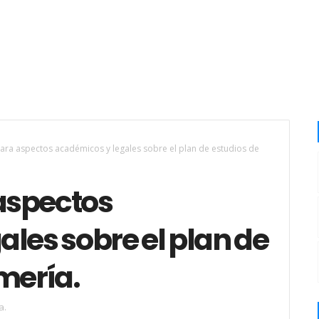
ra aspectos académicos y legales sobre el plan de estudios de
aspectos
les sobre el plan de
mería.
a.