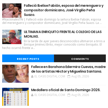
Falleció Ibelise Fabián, esposa del merenguero y
compositor dominicano, José Virgilio Peña
Suazo.
#NacionalesTN | Falleció este domingo la señora Ibelise Fabián, esposa
del merenguero y compositor dominicano, José Virgilio Peña Suazo. La ...
ULTIMAN A ENRIQUITO FRENTE AL COLEGIO DE LAS
MONJAS.
En la tarde de ayer jueves desconocidos ultimaron a tiros a
Enrique Jiménez Brito, mejor conocido como Enriquito. El
hecho ocurrió frente a...
RECENT POSTS
COMMENTS
Fallece en Barahona Edermira Cuevas, madre
de los artistas Héctor y Miguelina Santana.
EL OASIS DIGITAL.COM
Aug 05, 2026
Medallero oficial de Santo Domingo 2026.
EL OASIS DIGITAL.COM
Aug 05, 2026