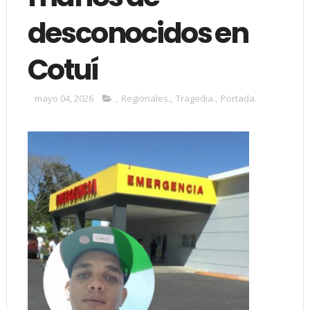
desconocidos en
Cotuí
mayo 04, 2026
,
Regionales.
,
Tragedia.
,
Portada.