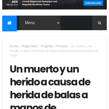
Home
/
/
Regionales.
/
Tragedia.
/
Portada.
/
Un muerto y un
herido a causa de herida de balas a manos de desconocidos en
Cotuí
Un muerto y un
herido a causa de
herida de balas a
manos de