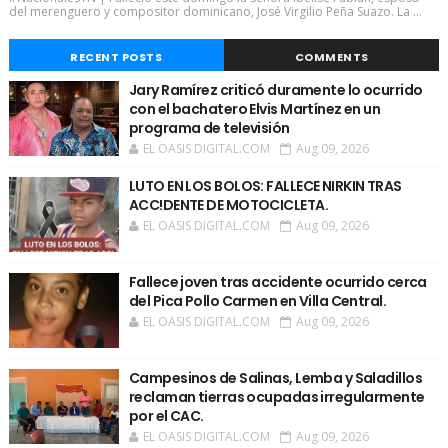
del merenguero y compositor dominicano, José Virgilio Peña Suazo. La ...
RECENT POSTS
COMMENTS
Jary Ramírez criticó duramente lo ocurrido
con el bachatero Elvis Martínez en un
programa de televisión
EL OASIS DIGITAL.COM
Aug 09, 2026
LUTO EN LOS BOLOS: FALLECE NIRKIN TRAS
ACC!DENTE DE MOTOCICLETA.
EL OASIS DIGITAL.COM
Aug 09, 2026
Fallece joven tras accidente ocurrido cerca
del Pica Pollo Carmen en Villa Central.
EL OASIS DIGITAL.COM
Aug 09, 2026
Campesinos de Salinas, Lemba y Saladillos
reclaman tierras ocupadas irregularmente
por el CAC.
EL OASIS DIGITAL.COM
Aug 09, 2026