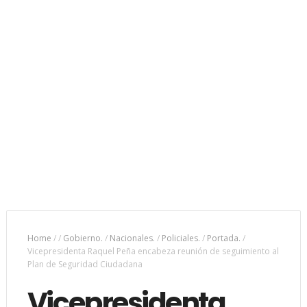
Home
/
/
Gobierno.
/
Nacionales.
/
Policiales.
/
Portada.
/
Vicepresidenta Raquel Peña encabeza reunión de seguimiento al
Plan de Seguridad Ciudadana
Vicepresidenta