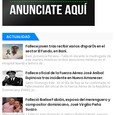
ACTUALIDAD
Fallece joven tras rec!bir varios d!spar0s en el
sector El Fundo, en Baní.
Baní, provincia Peravia.– Falleció durante la madrugada de
este martes, mientras recibía atenciones médicas en el
Hospital Nuestra Señora de...
Fallece oficial de la Fuerza Aérea José Aníbal
Espinosa tras incidente en Nuevo Amanecer.
Santo Domingo Este - En el día de hoy se ha confirmado el
fallecimiento del oficial de la Fuerza Aérea de la República
Dominicana (FARD), Jo...
Falleció Ibelise Fabián, esposa del merenguero y
compositor dominicano, José Virgilio Peña
Suazo.
#NacionalesTN | Falleció este domingo la señora Ibelise Fabián, esposa