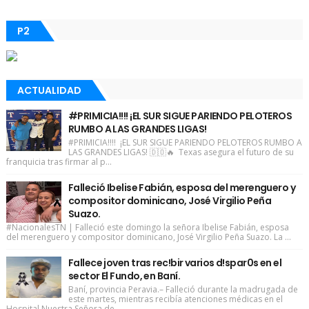
P2
ACTUALIDAD
#PRIMICIA!!!! ¡EL SUR SIGUE PARIENDO PELOTEROS
RUMBO A LAS GRANDES LIGAS!
#PRIMICIA!!!! ¡EL SUR SIGUE PARIENDO PELOTEROS RUMBO A
LAS GRANDES LIGAS! 🇩🇴🔥 Texas asegura el futuro de su
franquicia tras firmar al p...
Falleció Ibelise Fabián, esposa del merenguero y
compositor dominicano, José Virgilio Peña
Suazo.
#NacionalesTN | Falleció este domingo la señora Ibelise Fabián, esposa
del merenguero y compositor dominicano, José Virgilio Peña Suazo. La ...
Fallece joven tras rec!bir varios d!spar0s en el
sector El Fundo, en Baní.
Baní, provincia Peravia.– Falleció durante la madrugada de
este martes, mientras recibía atenciones médicas en el
Hospital Nuestra Señora de...