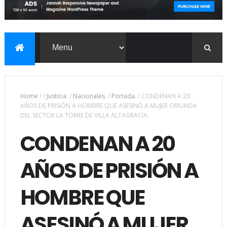
Home
/
/
Justicia.
/
Nacionales.
/
Portada.
/
CONDENAN A 20
AÑOS DE PRISIÓN A HOMBRE QUE ASESINÓ A MUJER ORIUNDA
DEL SECTOR LA TORRE DE VILLA ALTAGRACIA.
CONDENAN A 20
AÑOS DE PRISIÓN A
HOMBRE QUE
ASESINÓ A MUJER