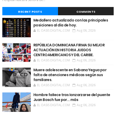
RECENT POSTS
COMMENTS
Medallero actualizado con las principales
posiciones al día de hoy.
EL OASIS DIGITAL.COM
Aug 06, 2026
REPÚBLICA DOMINICANA FIRMA SU MEJOR
ACTUACIÓN EN HISTORIA JUEGOS
CENTROAMERICANOS Y DEL CARIBE.
EL OASIS DIGITAL.COM
Aug 06, 2026
Muere adolescente en Sabana Yegua por
falta de atenciones médicas según sus
familiares.
EL OASIS DIGITAL.COM
Aug 06, 2026
Hombre faIIece tras Ianzarzarse del puente
Juan Bosch fue por... más
EL OASIS DIGITAL.COM
Aug 06, 2026