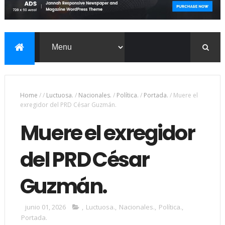
Home
/
/
Luctuosa.
/
Nacionales.
/
Política.
/
Portada.
/
Muere el
exregidor del PRD César Guzmán.
Muere el exregidor
del PRD César
Guzmán.
junio 01, 2026
,
Luctuosa.
,
Nacionales.
,
Política.
,
Portada.