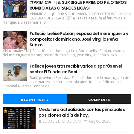
#PRIMICIA!!!! ¡EL SUR SIGUE PARIENDO PELOTEROS
RUMBO A LAS GRANDES LIGAS!
#PRIMICIA!!!! ¡EL SUR SIGUE PARIENDO PELOTEROS RUMBO A
LAS GRANDES LIGAS! 🇩🇴🔥 Texas asegura el futuro de su
franquicia tras firmar al p...
Falleció Ibelise Fabián, esposa del merenguero y
compositor dominicano, José Virgilio Peña
Suazo.
#NacionalesTN | Falleció este domingo la señora Ibelise Fabián, esposa
del merenguero y compositor dominicano, José Virgilio Peña Suazo. La ...
Fallece joven tras rec!bir varios d!spar0s en el
sector El Fundo, en Baní.
Baní, provincia Peravia.– Falleció durante la madrugada de
este martes, mientras recibía atenciones médicas en el
Hospital Nuestra Señora de...
RECENT POSTS
COMMENTS
Medallero actualizado con las principales
posiciones al día de hoy.
EL OASIS DIGITAL.COM
Aug 06, 2026