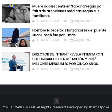
Muere adolescente en Sabana Yegua por
falta de atenciones médicas según sus
familiares.
EL OASIS DIGITAL.COM
Aug 06, 2026
Hombre faIIece tras Ianzarzarse del puente
Juan Bosch fue por... más
EL OASIS DIGITAL.COM
Aug 06, 2026
DIRECTOR DE INTRANT REVELA INTENTARON
SOBORNARLO C O N US1 MILLÓN Y RD$3
MILLONES MENSUALES POR CINCO AÑOS.
EL OASIS DIGITAL.COM
Aug 06, 2026
2025 EL OASIS DIGITAL. All Rights Reserved. Developed by
ThemeXpose