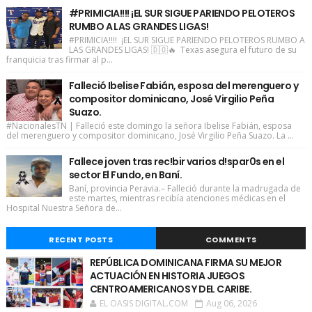
#PRIMICIA!!!! ¡EL SUR SIGUE PARIENDO PELOTEROS
RUMBO A LAS GRANDES LIGAS!
#PRIMICIA!!!! ¡EL SUR SIGUE PARIENDO PELOTEROS RUMBO A
LAS GRANDES LIGAS! 🇩🇴🔥 Texas asegura el futuro de su
franquicia tras firmar al p...
Falleció Ibelise Fabián, esposa del merenguero y
compositor dominicano, José Virgilio Peña
Suazo.
#NacionalesTN | Falleció este domingo la señora Ibelise Fabián, esposa
del merenguero y compositor dominicano, José Virgilio Peña Suazo. La ...
Fallece joven tras rec!bir varios d!spar0s en el
sector El Fundo, en Baní.
Baní, provincia Peravia.– Falleció durante la madrugada de
este martes, mientras recibía atenciones médicas en el
Hospital Nuestra Señora de...
RECENT POSTS
COMMENTS
REPÚBLICA DOMINICANA FIRMA SU MEJOR
ACTUACIÓN EN HISTORIA JUEGOS
CENTROAMERICANOS Y DEL CARIBE.
EL OASIS DIGITAL.COM
Aug 06, 2026