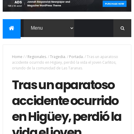
Home
/
/
Regionales.
/
Tragedia.
/
Portada.
/
Tras un aparatoso
accidente ocurrido en Higüey, perdió la vida el joven Carlitos,
oriundo de la comunidad de Las Taranas.
Tras un aparatoso
accidente ocurrido
en Higüey, perdió la
vida el joven