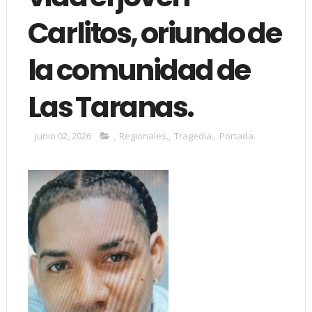
Carlitos, oriundo de
la comunidad de
Las Taranas.
junio 02, 2026
,
Regionales.
,
Tragedia.
,
Portada.