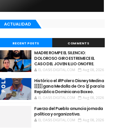
ACTUALIDAD
RECENT POSTS
COMMENTS
MADRE ROMPE EL SILENCIO:
DOLOROSO GIRO ESTREMECE EL
CASO DEL JOVEN ILLIO ONOFRE.
EL OASIS DIGITAL.COM
Aug 08, 2026
Histórico el #Polero Disney Medina
🇩🇴 gana Medalla de Oro 🥇 para la
República Dominicana Boxeo.
EL OASIS DIGITAL.COM
Aug 08, 2026
Fuerza del Pueblo anuncia jornada
política y organizativa.
EL OASIS DIGITAL.COM
Aug 08, 2026