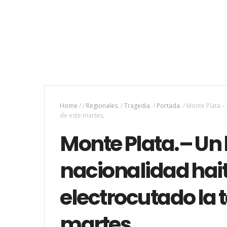
Home
/
/
Regionales.
/
Tragedia.
/
Portada.
/
Monte Plata.–
de este martes,
Monte Plata.– Un
nacionalidad hai
electrocutado la 
martes,