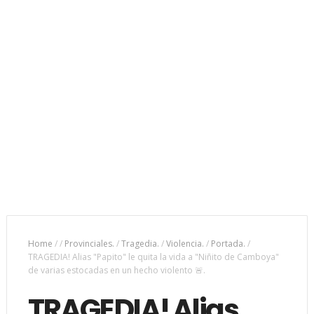
Home
/
/
Provinciales.
/
Tragedia.
/
Violencia.
/
Portada.
/
TRAGEDIA! Alias "Papito" le quita la vida a "Niñito de Camboya"
de varias estocadas en un hecho violento 🚨.
TRAGEDIA! Alias