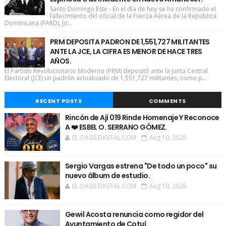
Santo Domingo Este - En el día de hoy se ha confirmado el
fallecimiento del oficial de la Fuerza Aérea de la República
Dominicana (FARD), Jo...
PRM DEPOSITA PADRON DE 1,551,727 MILITANTES
ANTE LA JCE, LA CIFRA ES MENOR DE HACE TRES
AÑOS.
El Partido Revolucionario Moderno (PRM) depositó ante la Junta Central
Electoral (JCE) un padrón actualizado de 1,551,727 militantes, como p...
RECENT POSTS
COMMENTS
Rincón de Ají 019 Rinde Homenaje Y Reconoce
A ❤️ ESBEL O. SERRANO GÓMEZ.
EL OASIS DIGITAL.COM
Aug 10, 2026
Sergio Vargas estrena "De todo un poco" su
nuevo álbum de estudio.
EL OASIS DIGITAL.COM
Aug 10, 2026
Gewil Acosta renuncia como regidor del
Ayuntamiento de Cotuí.