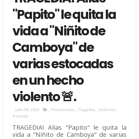
"Papito" le quita la
vida a "Niñito de
Camboya" de
varias estocadas
en un hecho
violento 🚨.
julio 08, 2026
,
Provinciales.
,
Tragedia.
,
Violencia.
,
Portada.
TRAGEDIA! Alias "Papito" le quita la
vida a "Niñito de Camboya" de varias