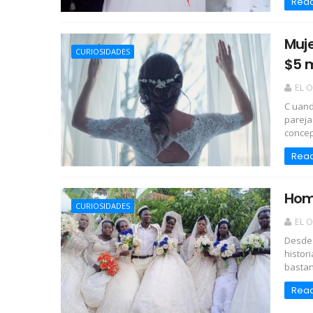
Rea
Muje
CURIOSIDADES
$5 m
EL 
C uand
pareja
concep
Rea
Hom
CURIOSIDADES
EL 
Desde 
histor
bastant
Rea