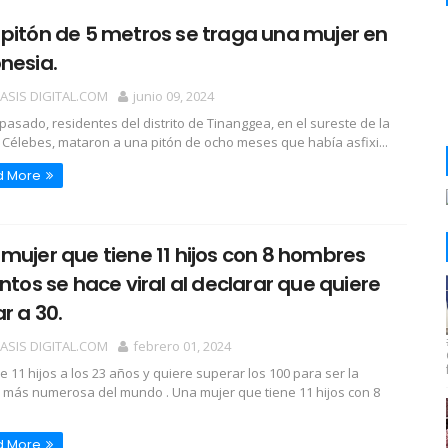
pitón de 5 metros se traga una mujer en
nesia.
OASIS DIGITAL.COM
junio 09, 2024
 pasado, residentes del distrito de Tinanggea, en el sureste de la
e Célebes, mataron a una pitón de ocho meses que había asfixi...
d More
mujer que tiene 11 hijos con 8 hombres
intos se hace viral al declarar que quiere
ar a 30.
OASIS DIGITAL.COM
febrero 01, 2024
ne 11 hijos a los 23 años y quiere superar los 100 para ser la
a más numerosa del mundo . Una mujer que tiene 11 hijos con 8
d More