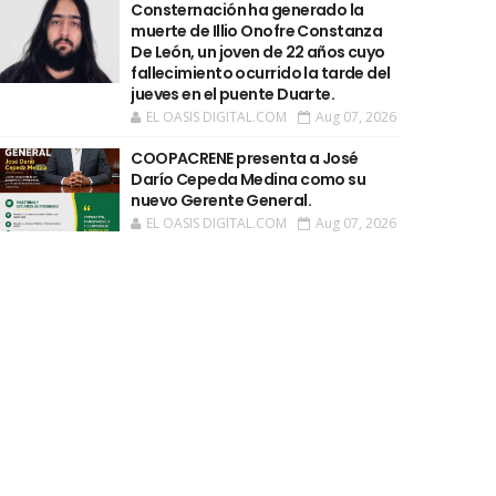
Consternación ha generado la
muerte de Illio Onofre Constanza
De León, un joven de 22 años cuyo
fallecimiento ocurrido la tarde del
jueves en el puente Duarte.
EL OASIS DIGITAL.COM
Aug 07, 2026
COOPACRENE presenta a José
Darío Cepeda Medina como su
nuevo Gerente General.
EL OASIS DIGITAL.COM
Aug 07, 2026