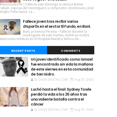
#NacionalesTN | Falleció este domingo la señora Ibelise
Fabián, esposa del merenguero y compositor dominicano, José
Virgilio Peña Suazo. La ...
Fallece joven tras rec!bir varios
d!spar0s en el sector El Fundo, en Baní.
Baní, provincia Peravia.– Falleció durante la
madrugada de este martes, mientras recibía
atenciones médicas en el Hospital Nuestra Señora de...
RECENT POSTS
COMMENTS
Un joven identificado como Ismael
fue encontrado sin vida la mañana
de este viernes en esta comunidad
de San Isidro.
EL OASIS DIGITAL.COM
Aug 07, 2026
Luchó hasta el final: Sydney Towle
perdió la vida a los 26 años tras
una valiente batalla contra el
cáncer
EL OASIS DIGITAL.COM
Aug 07, 2026