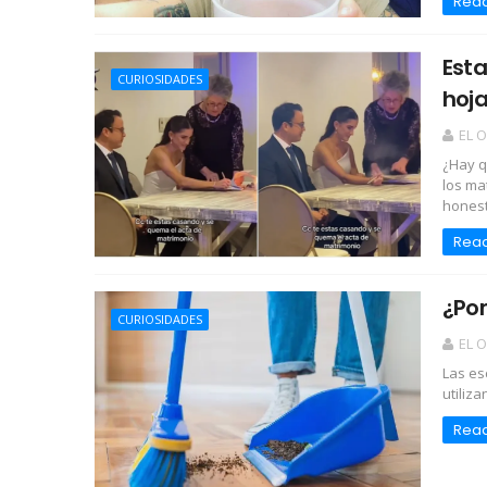
Rea
Esta
CURIOSIDADES
hoja
EL 
¿Hay q
los ma
honesti
Rea
¿Por
CURIOSIDADES
EL 
Las es
utiliz
Rea