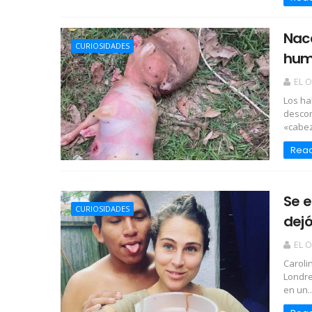
Nac
CURIOSIDADES
hum
EL 
Los ha
descon
«cabez
Rea
Se 
CURIOSIDADES
dejó
EL 
Caroli
Londre
en un..