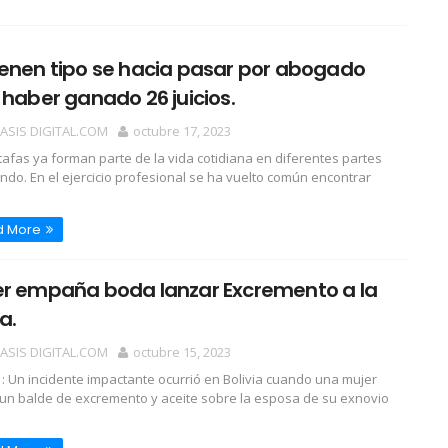
enen tipo se hacia pasar por abogado
 haber ganado 26 juicios.
OASIS DIGITAL.COM
octubre 17, 2023
tafas ya forman parte de la vida cotidiana en diferentes partes
ndo. En el ejercicio profesional se ha vuelto común encontrar
d More
er empaña boda lanzar Excremento a la
a.
OASIS DIGITAL.COM
octubre 15, 2023
a : Un incidente impactante ocurrió en Bolivia cuando una mujer
 un balde de excremento y aceite sobre la esposa de su exnovio