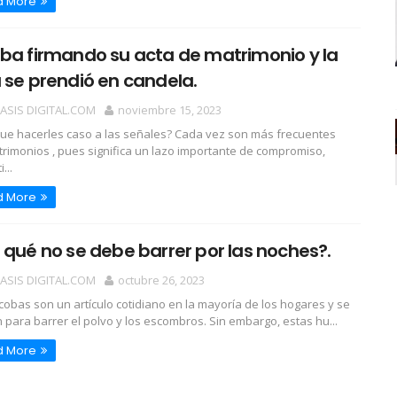
d More
ba firmando su acta de matrimonio y la
 se prendió en candela.
OASIS DIGITAL.COM
noviembre 15, 2023
ue hacerles caso a las señales? Cada vez son más frecuentes
trimonios , pues significa un lazo importante de compromiso,
...
d More
 qué no se debe barrer por las noches?.
OASIS DIGITAL.COM
octubre 26, 2023
cobas son un artículo cotidiano en la mayoría de los hogares y se
an para barrer el polvo y los escombros. Sin embargo, estas hu...
d More