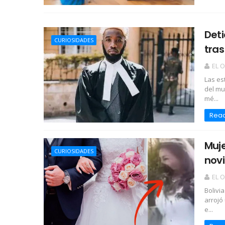
Deti
CURIOSIDADES
tras
EL 
Las es
del mu
mé...
Rea
Muj
CURIOSIDADES
novi
EL 
Bolivi
arrojó
e...