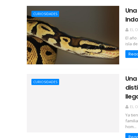
Una 
CURIOSIDADES
Indo
EL 
El año
isla d
Rea
Una 
CURIOSIDADES
dist
lleg
EL 
Ya tie
famili
hom...
Rea