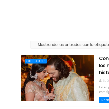
Mostrando las entradas con la etique
Con
CURIOSIDADES
los 
hist
EL 
Están 
está fi
Rea