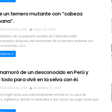
e un ternero mutante con “cabeza
ana”.
OASIS DIGITAL.COM
enero 26, 2024
bitantes de un pequeño pueblo de Tailandia están
certados después del nacimiento de un ternero mutante con
a humana». La c...
d More
enamoró de un desconocido en Perú y
 todo para vivir en la selva con él.
OASIS DIGITAL.COM
diciembre 07, 2023
ne Knight tenía una vida totalmente normal en su casa de
s, Inglaterra, donde se dedicaba a dar clases de yoga, hasta que
.