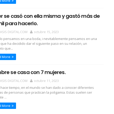
d More
r se casó con ella misma y gastó más de
il para hacerlo.
OASIS DIGITAL.COM
octubre 15, 2023
o pensamos en una boda, i nevitablemente pensamos en una
 que ha decidido dar el siguiente paso en su relación, un
to que...
d More
bre se casa con 7 mujeres.
OASIS DIGITAL.COM
octubre 11, 2023
hace tiempo, en el mundo se han dado a conocer diferentes
ias de personas que practican la poligamia. Estas suelen ser
e ...
d More