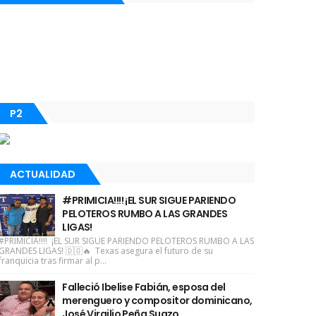
P2
ACTUALIDAD
#PRIMICIA!!!! ¡EL SUR SIGUE PARIENDO
PELOTEROS RUMBO A LAS GRANDES
LIGAS!
#PRIMICIA!!!! ¡EL SUR SIGUE PARIENDO PELOTEROS RUMBO A LAS
GRANDES LIGAS! 🇩🇴🔥 Texas asegura el futuro de su
franquicia tras firmar al p...
Falleció Ibelise Fabián, esposa del
merenguero y compositor dominicano,
José Virgilio Peña Suazo.