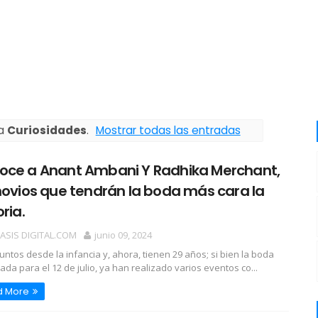
ta
Curiosidades
.
Mostrar todas las entradas
oce a Anant Ambani Y Radhika Merchant,
novios que tendrán la boda más cara la
oria.
OASIS DIGITAL.COM
junio 09, 2024
juntos desde la infancia y, ahora, tienen 29 años; si bien la boda
jada para el 12 de julio, ya han realizado varios eventos co...
d More