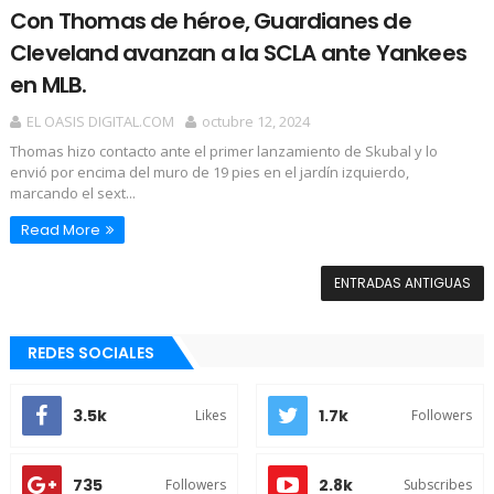
Con Thomas de héroe, Guardianes de
Cleveland avanzan a la SCLA ante Yankees
en MLB.
EL OASIS DIGITAL.COM
octubre 12, 2024
Thomas hizo contacto ante el primer lanzamiento de Skubal y lo
envió por encima del muro de 19 pies en el jardín izquierdo,
marcando el sext...
Read More
ENTRADAS ANTIGUAS
REDES SOCIALES
3.5k
1.7k
Likes
Followers
735
2.8k
Followers
Subscribes