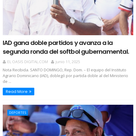
IAD gana doble partidos y avanza a la
segunda ronda del softbol gubernamental.
EL OASIS DIGITAL.COM
junio 11, 2025
Nota Recibida. SANTO DOMINGO, Rep. Dom. – El equipo del Instituto
Agrario Dominicano (IAD), doblegó por partida doble al del Ministerio
de ...
Read More
DEPORTES