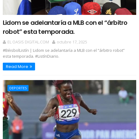
Lidom se adelantaría a MLB con el “árbitro
robot” esta temporada.
EL OASIS DIGITAL.COM
octubre 17, 2025
#BéisbolListín | Lidom se adelantaría a MLB con el “árbitro robot”
esta temporada. #ListínDiario.
Read More
DEPORTES