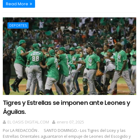
Read More
DEPORTES
Tigres y Estrellas se imponen ante Leones y
Águilas.
EL OASIS DIGITAL.COM
enero 07, 2025
Por LA REDACCIÓN . SANTO DOMINGO.- Los Tigres del Licey y las
Estrellas Orientales aguantaron el empuje de Leones del Escogido y