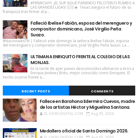
#PRIMICIA!!!! ¡EL SUR SIGUE PARIENDO PELOTEROS RUMBO A
LAS GRANDES LIGAS! 🇩🇴🔥 Texas asegura el futuro de su
franquicia tras firmar al p...
Falleció Ibelise Fabián, esposa del merenguero y
compositor dominicano, José Virgilio Peña
Suazo.
#NacionalesTN | Falleció este domingo la señora Ibelise Fabián, esposa
del merenguero y compositor dominicano, José Virgilio Peña Suazo. La ...
ULTIMAN A ENRIQUITO FRENTE AL COLEGIO DE LAS
MONJAS.
En la tarde de ayer jueves desconocidos ultimaron a tiros a
Enrique Jiménez Brito, mejor conocido como Enriquito. El
hecho ocurrió frente a...
RECENT POSTS
COMMENTS
Fallece en Barahona Edermira Cuevas, madre
de los artistas Héctor y Miguelina Santana.
EL OASIS DIGITAL.COM
Aug 05, 2026
Medallero oficial de Santo Domingo 2026.
EL OASIS DIGITAL.COM
Aug 05, 2026