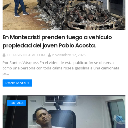
En Montecristi prenden fuego a vehículo
propiedad del joven Pablo Acosta.
EL OASIS DIGITAL.COM
noviembre 12, 2025
Por Santos Vásquez. En el video de esta publicación se observa
como una persona con toda calma rosea gasolina a una camioneta
pr...
Read More
PORTADA.