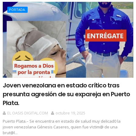
PORTADA.
Joven venezolana en estado crítico tras
presunta agresión de su expareja en Puerto
Plata.
EL OASIS DIGITAL.COM
octubre 19, 2025
Puerto Plata.– Se encuentra en estado de salud muy delicad0 la
joven venezolana Génesis Caseres, quien fue v!ctim@ de una
brut@l...