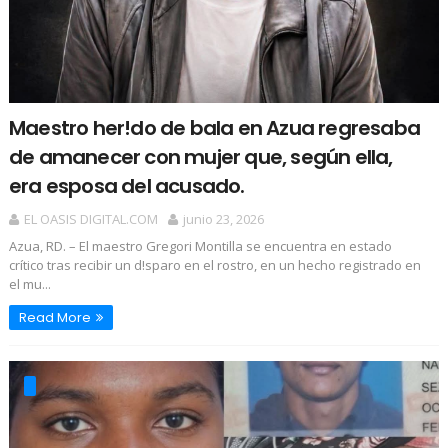
Maestro her!do de bala en Azua regresaba
de amanecer con mujer que, según ella,
era esposa del acusado.
EL OASIS DIGITAL.COM
junio 23, 2026
Azua, RD. – El maestro Gregori Montilla se encuentra en estado
crítico tras recibir un d!sparo en el rostro, en un hecho registrado en
el mu...
Read More