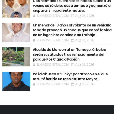
Dos hermanos fueron asesinados cuando un
vecino salió de su casa armado y comenzó a
disparar sin aparente motivo.
EL OASIS DIGITAL.COM
Aug 06, 2026
Un menor de 13 años al volante de un vehículo
robado provocó un choque que cobró la vida
de un ingeniero camino a su trabajo.
EL OASIS DIGITAL.COM
Aug 06, 2026
Alcalde de Monserrat en Tamayo: árboles
serán sustituidos tras remozamiento del
parque Por Claudia Fabián.
EL OASIS DIGITAL.COM
Aug 06, 2026
Policía busca a “Pinky” por atraco en el que
resultó herido un raso en Hato Mayor.
EL OASIS DIGITAL.COM
Aug 06, 2026