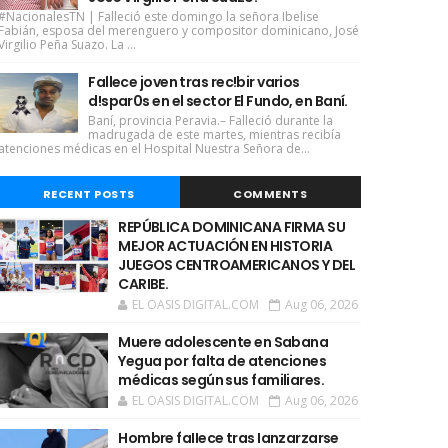
#NacionalesTN | Falleció este domingo la señora Ibelise
Fabián, esposa del merenguero y compositor dominicano, José
Virgilio Peña Suazo. La ...
Fallece joven tras rec!bir varios
d!spar0s en el sector El Fundo, en Baní.
Baní, provincia Peravia.– Falleció durante la
madrugada de este martes, mientras recibía
atenciones médicas en el Hospital Nuestra Señora de...
RECENT POSTS
COMMENTS
REPÚBLICA DOMINICANA FIRMA SU
MEJOR ACTUACIÓN EN HISTORIA
JUEGOS CENTROAMERICANOS Y DEL
CARIBE.
EL OASIS DIGITAL.COM
Aug 06, 2026
Muere adolescente en Sabana
Yegua por falta de atenciones
médicas según sus familiares.
EL OASIS DIGITAL.COM
Aug 06, 2026
Hombre faIIece tras Ianzarzarse