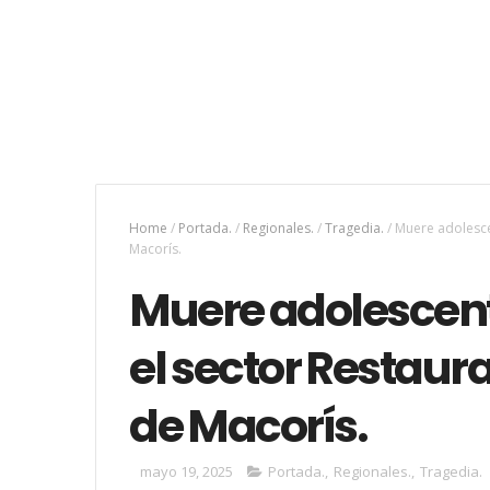
Home
/
Portada.
/
Regionales.
/
Tragedia.
/
Muere adolesce
Macorís.
Muere adolescent
el sector Restaur
de Macorís.
mayo 19, 2025
Portada.
,
Regionales.
,
Tragedia.