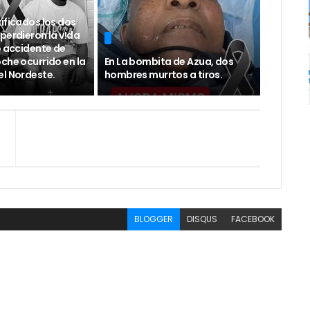
ificados los dos
perdieron la v!da
o accidente de
che ocurrido en la
En La bombita de Azua, dos
el Nordeste.
hombres murrtos a tiros.
BLOGGER
DISQUS
FACEBOOK