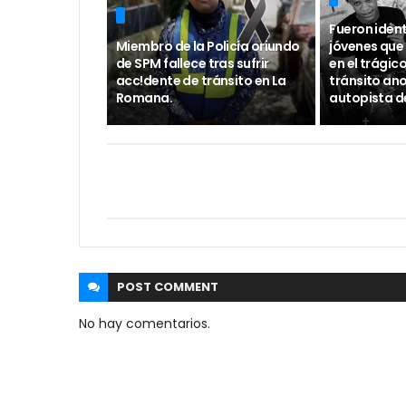
Fueron ident
Miembro de la Policía oriundo
jóvenes que 
de SPM fallece tras sufrir
en el trágic
acc!dente de tránsito en La
tránsito ano
Romana.
autopista d
POST
COMMENT
No hay comentarios.