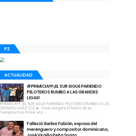
P2
ACTUALIDAD
#PRIMICIA!!!! ¡EL SUR SIGUE PARIENDO
PELOTEROS RUMBO A LAS GRANDES
LIGAS!
#PRIMICIA!!!! ¡EL SUR SIGUE PARIENDO PELOTEROS RUMBO A LAS
GRANDES LIGAS! 🇩🇴🔥 Texas asegura el futuro de su
franquicia tras firmar al p...
Falleció Ibelise Fabián, esposa del
merenguero y compositor dominicano,
José Virgilio Peña Suazo.