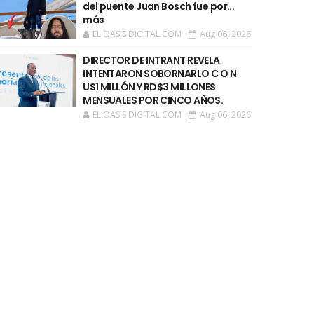
del puente Juan Bosch fue por...
más
EL OASIS DIGITAL.COM
Aug 06, 2026
DIRECTOR DE INTRANT REVELA
INTENTARON SOBORNARLO C O N
US1 MILLÓN Y RD$3 MILLONES
MENSUALES POR CINCO AÑOS.
EL OASIS DIGITAL.COM
Aug 06, 2026