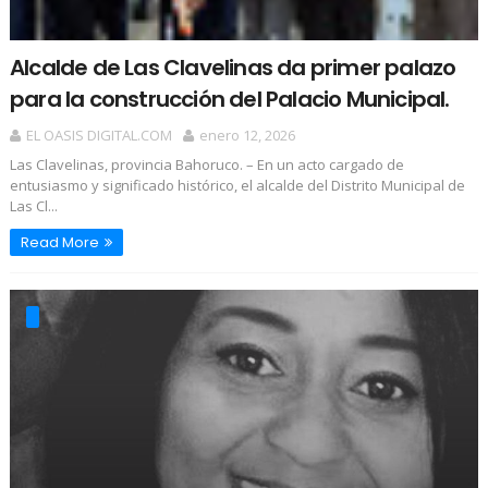
Alcalde de Las Clavelinas da primer palazo
para la construcción del Palacio Municipal.
EL OASIS DIGITAL.COM
enero 12, 2026
Las Clavelinas, provincia Bahoruco. – En un acto cargado de
entusiasmo y significado histórico, el alcalde del Distrito Municipal de
Las Cl...
Read More