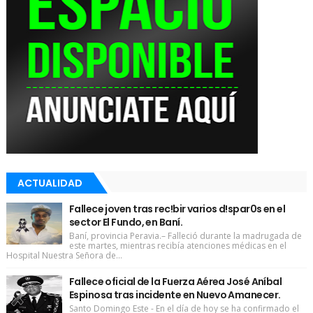
ACTUALIDAD
Fallece joven tras rec!bir varios d!spar0s en el
sector El Fundo, en Baní.
Baní, provincia Peravia.– Falleció durante la madrugada de
este martes, mientras recibía atenciones médicas en el
Hospital Nuestra Señora de...
Fallece oficial de la Fuerza Aérea José Aníbal
Espinosa tras incidente en Nuevo Amanecer.
Santo Domingo Este - En el día de hoy se ha confirmado el