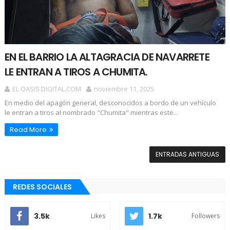
EN EL BARRIO LA ALTAGRACIA DE NAVARRETE
LE ENTRAN A TIROS A CHUMITA.
EL OASIS DIGITAL.COM
noviembre 11, 2025
En medio del apagón general, desconocidos a bordo de un vehículo
le entran a tiros al nombrado "Chumita" mientras este...
Read More
ENTRADAS ANTIGUAS
REDES SOCIALES
3.5k
1.7k
Likes
Followers