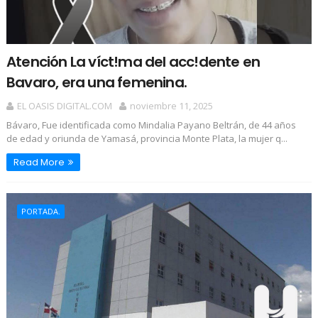
Atención La víct!ma del acc!dente en
Bavaro, era una femenina.
EL OASIS DIGITAL.COM
noviembre 11, 2025
Bávaro, Fue identificada como Mindalia Payano Beltrán, de 44 años
de edad y oriunda de Yamasá, provincia Monte Plata, la mujer q...
Read More
PORTADA.