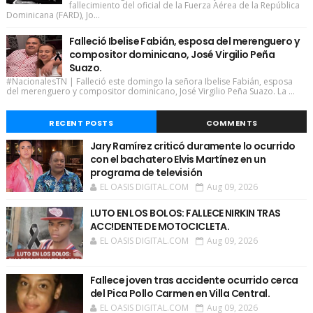
fallecimiento del oficial de la Fuerza Aérea de la República
Dominicana (FARD), Jo...
Falleció Ibelise Fabián, esposa del merenguero y
compositor dominicano, José Virgilio Peña
Suazo.
#NacionalesTN | Falleció este domingo la señora Ibelise Fabián, esposa
del merenguero y compositor dominicano, José Virgilio Peña Suazo. La ...
RECENT POSTS
COMMENTS
Jary Ramírez criticó duramente lo ocurrido
con el bachatero Elvis Martínez en un
programa de televisión
EL OASIS DIGITAL.COM
Aug 09, 2026
LUTO EN LOS BOLOS: FALLECE NIRKIN TRAS
ACC!DENTE DE MOTOCICLETA.
EL OASIS DIGITAL.COM
Aug 09, 2026
Fallece joven tras accidente ocurrido cerca
del Pica Pollo Carmen en Villa Central.
EL OASIS DIGITAL.COM
Aug 09, 2026