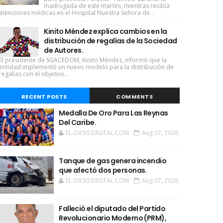
madrugada de este martes, mientras recibía
atenciones médicas en el Hospital Nuestra Señora de...
Kinito Méndez explica cambios en la
distribución de regalías de la Sociedad
de Autores.
El presidente de SGACEDOM, Kinito Méndez, informó que la
entidad implementó un nuevo modelo para la distribución de
regalías con el objetivo...
RECENT POSTS
COMMENTS
Medalla De Oro Para Las Reynas
Del Caribe.
EL OASIS DIGITAL.COM
Aug 07, 2026
Tanque de gas genera incendio
que afectó dos personas.
EL OASIS DIGITAL.COM
Aug 07, 2026
Falleció el diputado del Partido
Revolucionario Moderno (PRM),