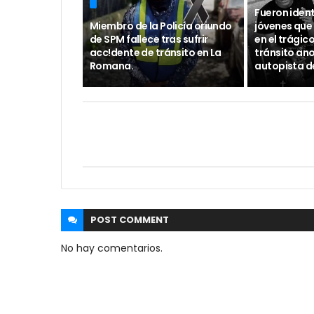
Fueron ident
Miembro de la Policía oriundo
jóvenes que 
de SPM fallece tras sufrir
en el trágic
acc!dente de tránsito en La
tránsito ano
Romana.
autopista d
POST
COMMENT
No hay comentarios.