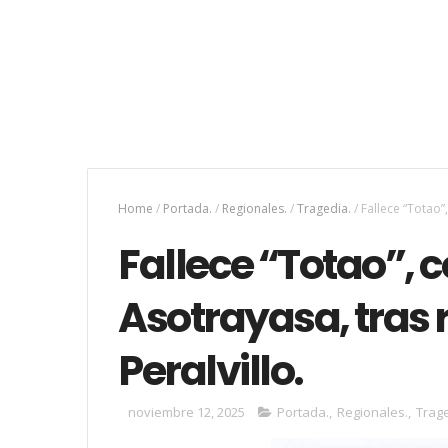
Home
/
Portada.
/
Regionales.
/
Tragedia.
/
Fallece “Totao”
Fallece “Totao”, 
Asotrayasa, tras r
Peralvillo.
noviembre 12, 2025
Portada.
,
Regionales.
,
Trage