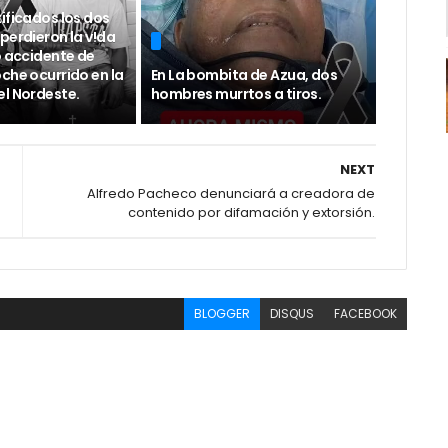
ificados los dos
perdieron la v!da
o accidente de
che ocurrido en la
En La bombita de Azua, dos
el Nordeste.
hombres murrtos a tiros.
NEXT
Alfredo Pacheco denunciará a creadora de
contenido por difamación y extorsión.
BLOGGER
DISQUS
FACEBOOK