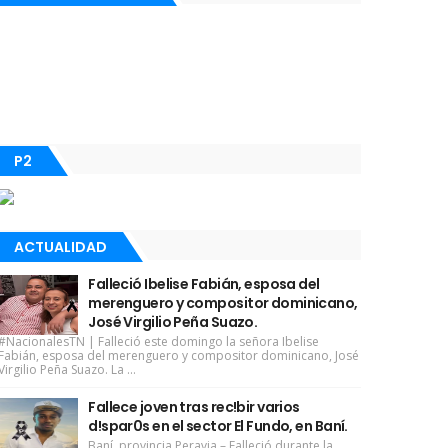
P2
ACTUALIDAD
Falleció Ibelise Fabián, esposa del
merenguero y compositor dominicano,
José Virgilio Peña Suazo.
#NacionalesTN | Falleció este domingo la señora Ibelise
Fabián, esposa del merenguero y compositor dominicano, José
Virgilio Peña Suazo. La ...
Fallece joven tras rec!bir varios
d!spar0s en el sector El Fundo, en Baní.
Baní, provincia Peravia.– Falleció durante la