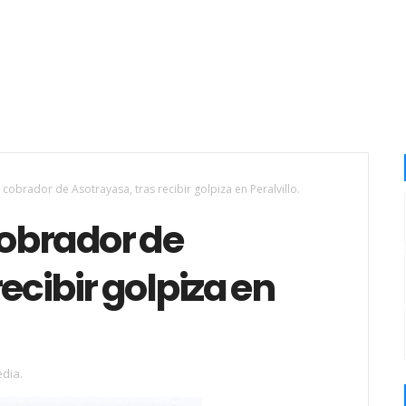
, cobrador de Asotrayasa, tras recibir golpiza en Peralvillo.
cobrador de
ecibir golpiza en
dia.