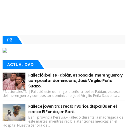
P2
ACTUALIDAD
Falleció Ibelise Fabián, esposa del merenguero y
compositor dominicano, José Virgilio Peña
Suazo.
#NacionalesTN | Falleció este domingo la señora Ibelise Fabián, esposa
del merenguero y compositor dominicano, José Virgilio Peña Suazo. La ...
Fallece joven tras rec!bir varios d!spar0s en el
sector El Fundo, en Baní.
Baní, provincia Peravia.– Falleció durante la madrugada de
este martes, mientras recibía atenciones médicas en el
Hospital Nuestra Señora de...