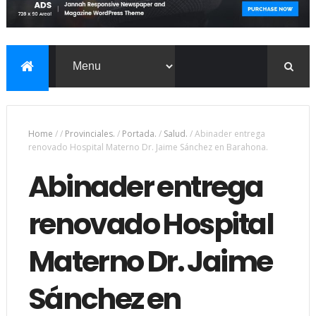
Home
/
/
Provinciales.
/
Portada.
/
Salud.
/
Abinader entrega
renovado Hospital Materno Dr. Jaime Sánchez en Barahona.
Abinader entrega
renovado Hospital
Materno Dr. Jaime
Sánchez en