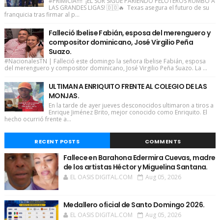
#PRIMICIA!!!! ¡EL SUR SIGUE PARIENDO PELOTEROS RUMBO A
LAS GRANDES LIGAS! 🇩🇴🔥 Texas asegura el futuro de su
franquicia tras firmar al p...
Falleció Ibelise Fabián, esposa del merenguero y
compositor dominicano, José Virgilio Peña
Suazo.
#NacionalesTN | Falleció este domingo la señora Ibelise Fabián, esposa
del merenguero y compositor dominicano, José Virgilio Peña Suazo. La ...
ULTIMAN A ENRIQUITO FRENTE AL COLEGIO DE LAS
MONJAS.
En la tarde de ayer jueves desconocidos ultimaron a tiros a
Enrique Jiménez Brito, mejor conocido como Enriquito. El
hecho ocurrió frente a...
RECENT POSTS
COMMENTS
Fallece en Barahona Edermira Cuevas, madre
de los artistas Héctor y Miguelina Santana.
EL OASIS DIGITAL.COM
Aug 05, 2026
Medallero oficial de Santo Domingo 2026.
EL OASIS DIGITAL.COM
Aug 05, 2026