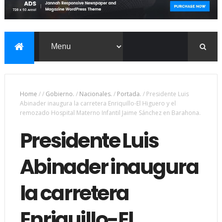
Home
/
/
Gobierno.
/
Nacionales.
/
Portada.
/
Presidente Luis
Abinader inaugura la carretera Enriquillo-El Higuero y el
remozado Hospital Materno Infantil Jaime Sánchez en Barahona.
Presidente Luis
Abinader inaugura
la carretera
Enriquillo-El