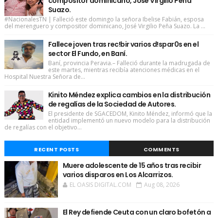
compositor dominicano, José Virgilio Peña
Suazo.
#NacionalesTN | Falleció este domingo la señora Ibelise Fabián, esposa
del merenguero y compositor dominicano, José Virgilio Peña Suazo. La ...
Fallece joven tras rec!bir varios d!spar0s en el
sector El Fundo, en Baní.
Baní, provincia Peravia.– Falleció durante la madrugada de
este martes, mientras recibía atenciones médicas en el
Hospital Nuestra Señora de...
Kinito Méndez explica cambios en la distribución
de regalías de la Sociedad de Autores.
El presidente de SGACEDOM, Kinito Méndez, informó que la
entidad implementó un nuevo modelo para la distribución
de regalías con el objetivo...
RECENT POSTS
COMMENTS
Muere adolescente de 15 años tras recibir
varios disparos en Los Alcarrizos.
EL OASIS DIGITAL.COM
Aug 08, 2026
El Rey defiende Ceuta con un claro bofetón a