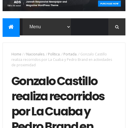
Home
/
/
Nacionales.
/
Política.
/
Portada.
/
Gonzalo Castillo
realiza recorridos por La Cuaba y Pedro Brand en actividades
de proximidad
Gonzalo Castillo
realiza recorridos
por La Cuaba y
Pedro Brand en