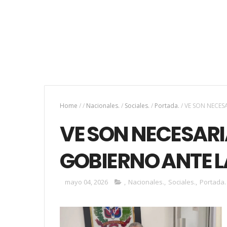
Home
/
/
Nacionales.
/
Sociales.
/
Portada.
/
VE SON NECESA
VE SON NECESARI
GOBIERNO ANTE L
mayo 04, 2026
,
Nacionales.
,
Sociales.
,
Portada.