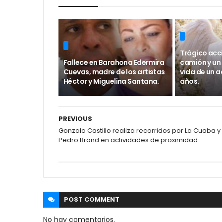
Trágico acc
Fallece en Barahona Edermira
camión y un
Cuevas, madre de los artistas
vida de un a
Héctor y Miguelina Santana.
años.
PREVIOUS
Gonzalo Castillo realiza recorridos por La Cuaba y
Pedro Brand en actividades de proximidad
POST
COMMENT
No hay comentarios.