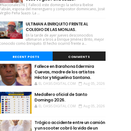
#NacionalesTN | Falleció este domingo la señora Ibelise
Fabián, esposa del merenguero y compositor dominicano, José
Virgilio Peña Suazo. La ...
ULTIMAN A ENRIQUITO FRENTE AL
COLEGIO DE LAS MONJAS.
En la tarde de ayer jueves desconocidos
ultimaron a tiros a Enrique Jiménez Brito, mejor
conocido como Enriquito. El hecho ocurrió frente a...
RECENT POSTS
COMMENTS
Fallece en Barahona Edermira
Cuevas, madre de los artistas
Héctor y Miguelina Santana.
EL OASIS DIGITAL.COM
Aug 05, 2026
Medallero oficial de Santo
Domingo 2026.
EL OASIS DIGITAL.COM
Aug 05, 2026
Trágico accidente entre un camión
y un scooter cobró la vida de un