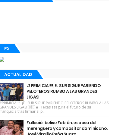
P2
ACTUALIDAD
#PRIMICIA!!!! ¡EL SUR SIGUE PARIENDO
PELOTEROS RUMBO A LAS GRANDES
LIGAS!
#PRIMICIA!!!! ¡EL SUR SIGUE PARIENDO PELOTEROS RUMBO A LAS
GRANDES LIGAS! 🇩🇴🔥 Texas asegura el futuro de su
franquicia tras firmar al p...
Falleció Ibelise Fabián, esposa del
merenguero y compositor dominicano,
José Virgilio Peña Suazo.