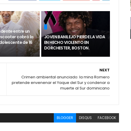
idente entre un
 scooter cobró la
JOVEN BANILEJO PIERDE LA VIDA
dolescente de 16
EN HECHO VIOLENTO EN
DORCHESTER, BOSTON.
NEXT
Crimen ambiental anunciado: la mina Romero
pretende envenenar el Yaque del Sur y condenar a
muerte al Sur dominicano
BLOGGER
DISQUS
FACEBOOK