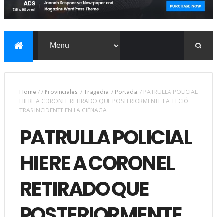
Home
/
/
Provinciales.
/
Tragedia.
/
Portada.
/
PATRULLA POLICIAL
HIERE A CORONEL RETIRADO QUE POSTERIORMENTE FALLECIÓ
TRAS INCIDENTE EN LA CIÉNAGA
PATRULLA POLICIAL
HIERE A CORONEL
RETIRADO QUE
POSTERIORMENTE