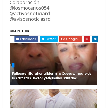
Colaboración:
@losmocanos054
@activosnoticiard
@avisosnoticiasrd
SHARE THIS
Facebook
Twitter
Google+
Fallece en Barahona Edermira Cuevas, madre de
los artistas Héctor y Miguelina Santana.