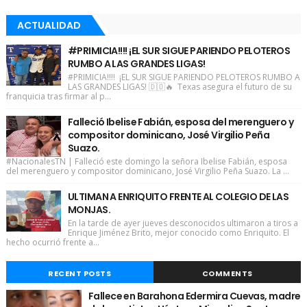
ACTUALIDAD
#PRIMICIA!!!! ¡EL SUR SIGUE PARIENDO PELOTEROS
RUMBO A LAS GRANDES LIGAS!
#PRIMICIA!!!! ¡EL SUR SIGUE PARIENDO PELOTEROS RUMBO A
LAS GRANDES LIGAS! 🇩🇴🔥 Texas asegura el futuro de su
franquicia tras firmar al p...
Falleció Ibelise Fabián, esposa del merenguero y
compositor dominicano, José Virgilio Peña
Suazo.
#NacionalesTN | Falleció este domingo la señora Ibelise Fabián, esposa
del merenguero y compositor dominicano, José Virgilio Peña Suazo. La ...
ULTIMAN A ENRIQUITO FRENTE AL COLEGIO DE LAS
MONJAS.
En la tarde de ayer jueves desconocidos ultimaron a tiros a
Enrique Jiménez Brito, mejor conocido como Enriquito. El
hecho ocurrió frente a...
RECENT POSTS
COMMENTS
Fallece en Barahona Edermira Cuevas, madre