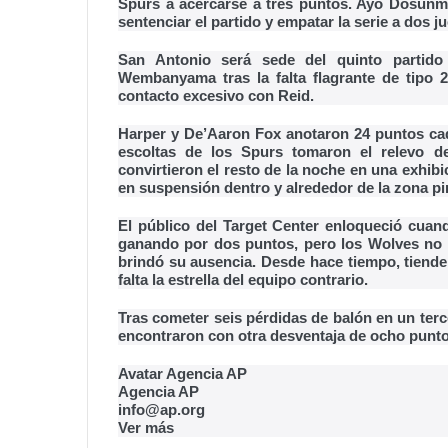
Spurs a acercarse a tres puntos. Ayo Dosunmu
sentenciar el partido y empatar la serie a dos 
San Antonio será sede del quinto partido 
Wembanyama tras la falta flagrante de tipo 
contacto excesivo con Reid.
Harper y De’Aaron Fox anotaron 24 puntos cad
escoltas de los Spurs tomaron el relevo de
convirtieron el resto de la noche en una exhibi
en suspensión dentro y alrededor de la zona pi
El público del Target Center enloqueció cu
ganando por dos puntos, pero los Wolves no 
brindó su ausencia. Desde hace tiempo, tiende
falta la estrella del equipo contrario.
Tras cometer seis pérdidas de balón en un terc
encontraron con otra desventaja de ocho puntos 
Avatar Agencia AP
Agencia AP
info@ap.org
Ver más