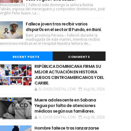
#NacionalesTN | Falleció este domingo la señora Ibelise
Fabián, esposa del merenguero y compositor dominicano, José
Virgilio Peña Suazo. La ...
Fallece joven tras rec!bir varios
d!spar0s en el sector El Fundo, en Baní.
Baní, provincia Peravia.– Falleció durante la
madrugada de este martes, mientras recibía
atenciones médicas en el Hospital Nuestra Señora de...
RECENT POSTS
COMMENTS
REPÚBLICA DOMINICANA FIRMA SU
MEJOR ACTUACIÓN EN HISTORIA
JUEGOS CENTROAMERICANOS Y DEL
CARIBE.
EL OASIS DIGITAL.COM
Aug 06, 2026
Muere adolescente en Sabana
Yegua por falta de atenciones
médicas según sus familiares.
EL OASIS DIGITAL.COM
Aug 06, 2026
Hombre faIIece tras Ianzarzarse