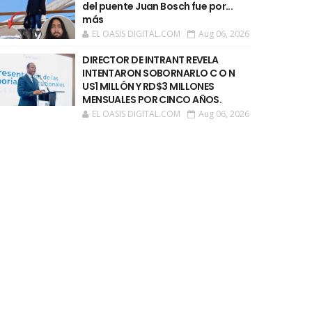
del puente Juan Bosch fue por...
más
EL OASIS DIGITAL.COM
Aug 06, 2026
DIRECTOR DE INTRANT REVELA
INTENTARON SOBORNARLO C O N
US1 MILLÓN Y RD$3 MILLONES
MENSUALES POR CINCO AÑOS.
EL OASIS DIGITAL.COM
Aug 06, 2026