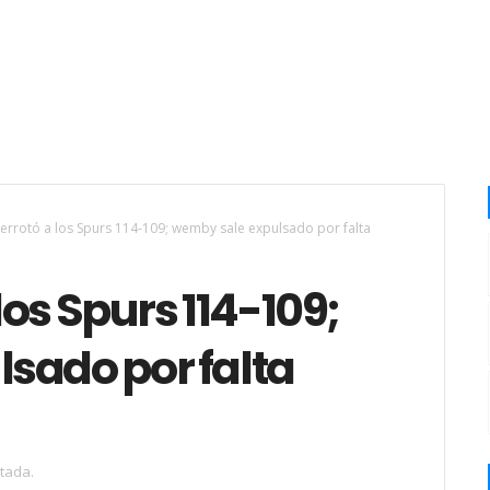
errotó a los Spurs 114-109; wemby sale expulsado por falta
os Spurs 114-109;
sado por falta
tada.