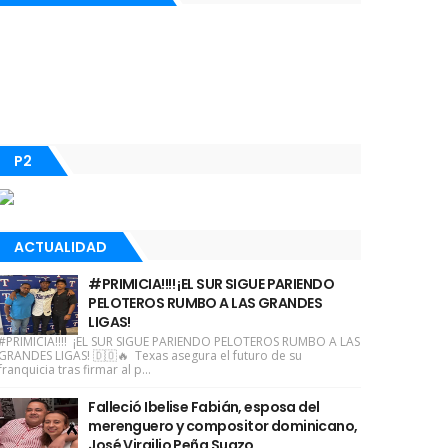
P2
ACTUALIDAD
#PRIMICIA!!!! ¡EL SUR SIGUE PARIENDO
PELOTEROS RUMBO A LAS GRANDES
LIGAS!
#PRIMICIA!!!! ¡EL SUR SIGUE PARIENDO PELOTEROS RUMBO A LAS
GRANDES LIGAS! 🇩🇴🔥 Texas asegura el futuro de su
franquicia tras firmar al p...
Falleció Ibelise Fabián, esposa del
merenguero y compositor dominicano,
José Virgilio Peña Suazo.