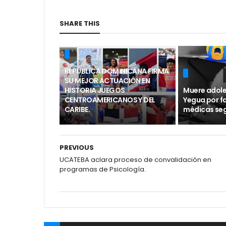
SHARE THIS
REPÚBLICA DOMINICANA FIRMA
SU MEJOR ACTUACIÓN EN
HISTORIA JUEGOS
Muere adol
CENTROAMERICANOS Y DEL
Yegua por f
CARIBE.
médicas seg
PREVIOUS
UCATEBA aclara proceso de convalidación en
programas de Psicología.