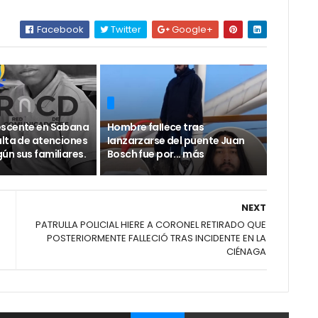
Facebook
Twitter
Google+
escente en Sabana
Hombre faIIece tras
alta de atenciones
Ianzarzarse del puente Juan
ún sus familiares.
Bosch fue por... más
NEXT
PATRULLA POLICIAL HIERE A CORONEL RETIRADO QUE
POSTERIORMENTE FALLECIÓ TRAS INCIDENTE EN LA
CIÉNAGA