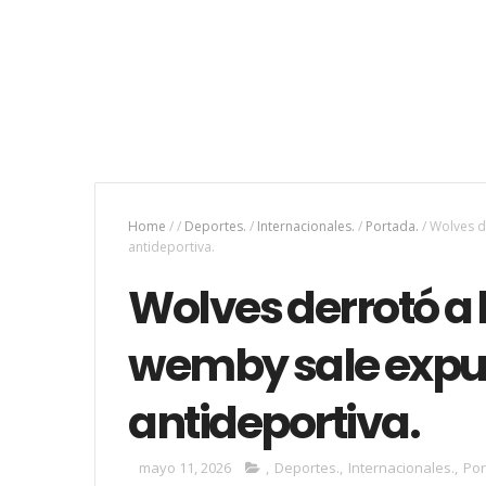
Home
/
/
Deportes.
/
Internacionales.
/
Portada.
/
Wolves d
antideportiva.
Wolves derrotó a l
wemby sale expul
antideportiva.
mayo 11, 2026
,
Deportes.
,
Internacionales.
,
Por