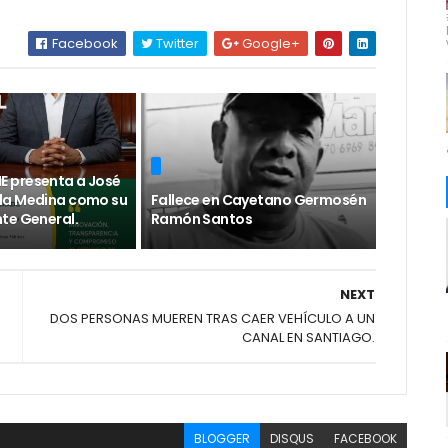
Facebook
Twitter
Google+
 presenta a José
da Medina como su
Fallece en Cayetano Germosén
te General.
Ramón Santos
NEXT
DOS PERSONAS MUEREN TRAS CAER VEHÍCULO A UN
CANAL EN SANTIAGO.
BLOGGER
DISQUS
FACEBOOK