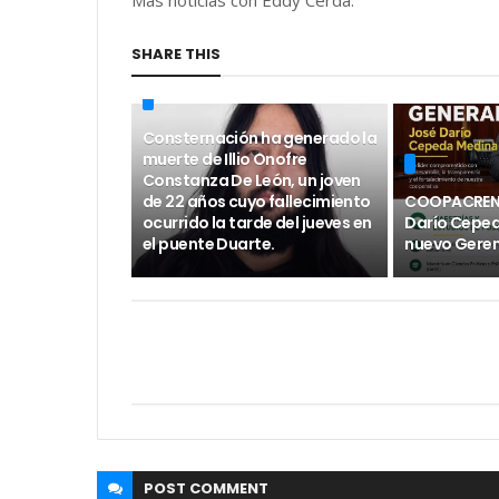
Más noticias con Eddy Cerda.
SHARE THIS
Consternación ha generado la
muerte de Illio Onofre
Constanza De León, un joven
de 22 años cuyo fallecimiento
COOPACRENE
ocurrido la tarde del jueves en
Darío Cepe
el puente Duarte.
nuevo Geren
POST
COMMENT