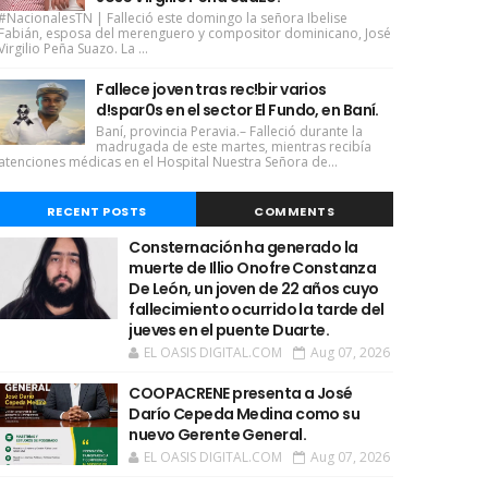
#NacionalesTN | Falleció este domingo la señora Ibelise
Fabián, esposa del merenguero y compositor dominicano, José
Virgilio Peña Suazo. La ...
Fallece joven tras rec!bir varios
d!spar0s en el sector El Fundo, en Baní.
Baní, provincia Peravia.– Falleció durante la
madrugada de este martes, mientras recibía
atenciones médicas en el Hospital Nuestra Señora de...
RECENT POSTS
COMMENTS
Consternación ha generado la
muerte de Illio Onofre Constanza
De León, un joven de 22 años cuyo
fallecimiento ocurrido la tarde del
jueves en el puente Duarte.
EL OASIS DIGITAL.COM
Aug 07, 2026
COOPACRENE presenta a José
Darío Cepeda Medina como su
nuevo Gerente General.
EL OASIS DIGITAL.COM
Aug 07, 2026