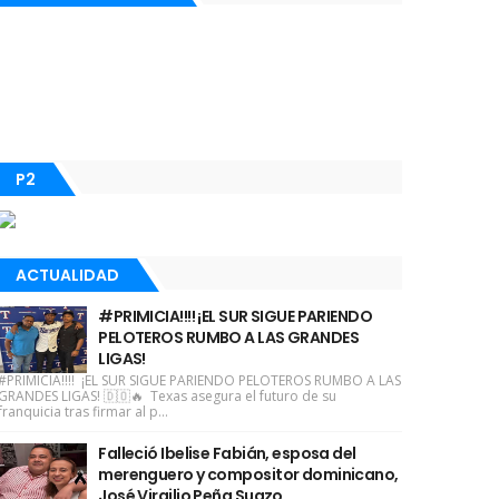
P2
ACTUALIDAD
#PRIMICIA!!!! ¡EL SUR SIGUE PARIENDO
PELOTEROS RUMBO A LAS GRANDES
LIGAS!
#PRIMICIA!!!! ¡EL SUR SIGUE PARIENDO PELOTEROS RUMBO A LAS
GRANDES LIGAS! 🇩🇴🔥 Texas asegura el futuro de su
franquicia tras firmar al p...
Falleció Ibelise Fabián, esposa del
merenguero y compositor dominicano,
José Virgilio Peña Suazo.