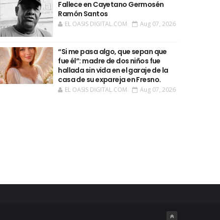
Fallece en Cayetano Germosén
Ramón Santos
EL OASIS DIGITAL.COM
Aug 07, 2026
“Si me pasa algo, que sepan que
fue él”: madre de dos niños fue
hallada sin vida en el garaje de la
casa de su expareja en Fresno.
EL OASIS DIGITAL.COM
Aug 07, 2026