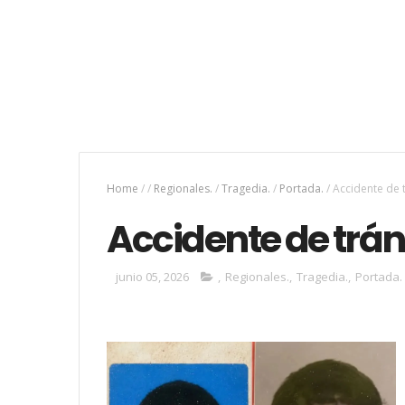
Home
/
/
Regionales.
/
Tragedia.
/
Portada.
/
Accidente de 
Accidente de trán
junio 05, 2026
,
Regionales.
,
Tragedia.
,
Portada.