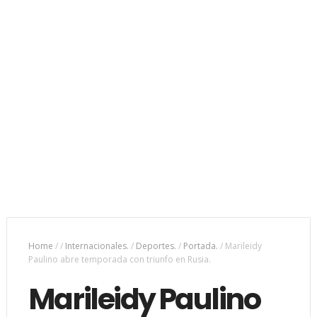
Home
/
/
Internacionales.
/
Deportes.
/
Portada.
/
Marileidy
Paulino abre temporada con triunfo en Rusia.
Marileidy Paulino