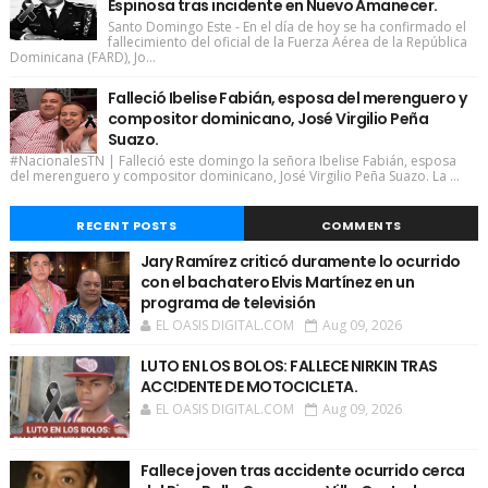
Espinosa tras incidente en Nuevo Amanecer.
Santo Domingo Este - En el día de hoy se ha confirmado el
fallecimiento del oficial de la Fuerza Aérea de la República
Dominicana (FARD), Jo...
Falleció Ibelise Fabián, esposa del merenguero y
compositor dominicano, José Virgilio Peña
Suazo.
#NacionalesTN | Falleció este domingo la señora Ibelise Fabián, esposa
del merenguero y compositor dominicano, José Virgilio Peña Suazo. La ...
RECENT POSTS
COMMENTS
Jary Ramírez criticó duramente lo ocurrido
con el bachatero Elvis Martínez en un
programa de televisión
EL OASIS DIGITAL.COM
Aug 09, 2026
LUTO EN LOS BOLOS: FALLECE NIRKIN TRAS
ACC!DENTE DE MOTOCICLETA.
EL OASIS DIGITAL.COM
Aug 09, 2026
Fallece joven tras accidente ocurrido cerca