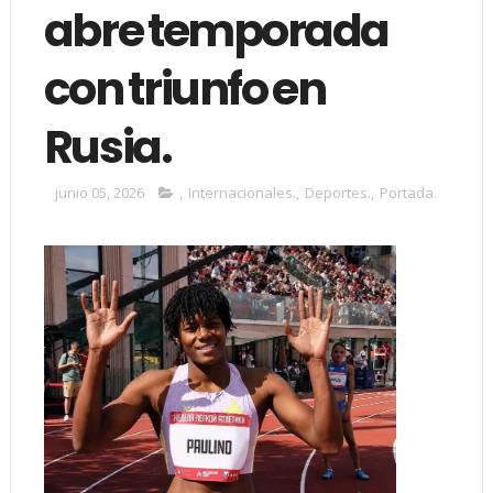
abre temporada
con triunfo en
Rusia.
junio 05, 2026
,
Internacionales.
,
Deportes.
,
Portada.