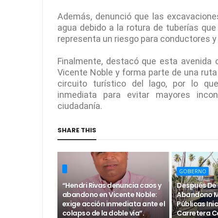
Además, denunció que las excavaciones
agua debido a la rotura de tuberías qu
representa un riesgo para conductores y
Finalmente, destacó que esta avenida c
Vicente Noble y forma parte de una ruta 
circuito turístico del lago, por lo q
inmediata para evitar mayores incon
ciudadanía.
SHARE THIS
GOBIERNO
“Hendri Rivas denuncia caos y
Después De 
abandono en Vicente Noble:
Abandono Mi
exige acción inmediata ante el
Públicas Ini
colapso de la doble vía”.
Carretera C