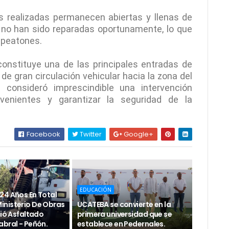
 realizadas permanecen abiertas y llenas de
e no han sido reparadas oportunamente, lo que
 peatones.
onstituye una de las principales entradas de
de gran circulación vehicular hacia la zona del
ue consideró imprescindible una intervención
venientes y garantizar la seguridad de la
Facebook
Twitter
Google+
EDUCACIÓN
24 Años En Total
nisterio De Obras
UCATEBA se convierte en la
ció Asfaltado
primera universidad que se
abral - Peñón.
establece en Pedernales.