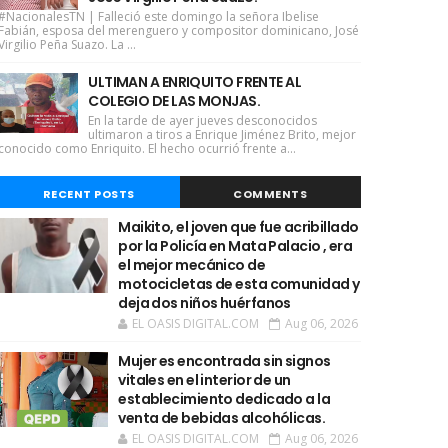
#NacionalesTN | Falleció este domingo la señora Ibelise
Fabián, esposa del merenguero y compositor dominicano, José
Virgilio Peña Suazo. La ...
ULTIMAN A ENRIQUITO FRENTE AL
COLEGIO DE LAS MONJAS.
En la tarde de ayer jueves desconocidos
ultimaron a tiros a Enrique Jiménez Brito, mejor
conocido como Enriquito. El hecho ocurrió frente a...
RECENT POSTS
COMMENTS
Maikito, el joven que fue acribillado
por la Policía en Mata Palacio , era
el mejor mecánico de
motocicletas de esta comunidad y
deja dos niños huérfanos
EL OASIS DIGITAL.COM
Aug 06, 2026
Mujer es encontrada sin signos
vitales en el interior de un
establecimiento dedicado a la
venta de bebidas alcohólicas.
EL OASIS DIGITAL.COM
Aug 06, 2026