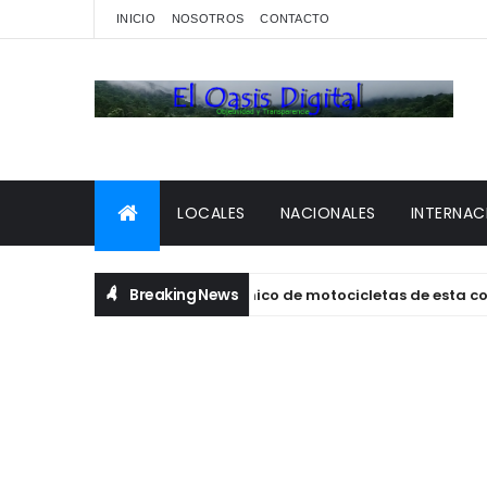
INICIO
NOSOTROS
CONTACTO
LOCALES
NACIONALES
INTERNAC
Breaking News
ata Palacio , era el mejor mecánico de motocicletas de esta comu