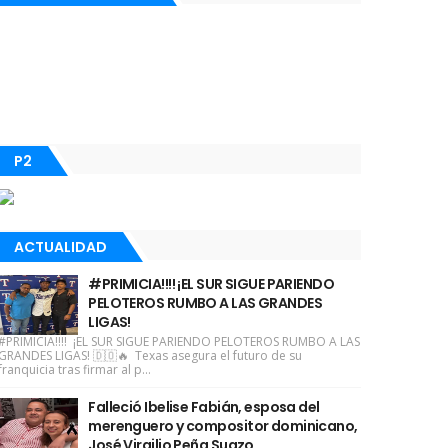
P2
ACTUALIDAD
#PRIMICIA!!!! ¡EL SUR SIGUE PARIENDO
PELOTEROS RUMBO A LAS GRANDES
LIGAS!
#PRIMICIA!!!! ¡EL SUR SIGUE PARIENDO PELOTEROS RUMBO A LAS
GRANDES LIGAS! 🇩🇴🔥 Texas asegura el futuro de su
franquicia tras firmar al p...
Falleció Ibelise Fabián, esposa del
merenguero y compositor dominicano,
José Virgilio Peña Suazo.