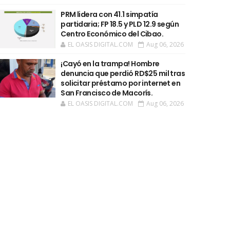
PRM lidera con 41.1 simpatía
partidaria; FP 18.5 y PLD 12.9 según
Centro Económico del Cibao.
EL OASIS DIGITAL.COM
Aug 06, 2026
¡Cayó en la trampa! Hombre
denuncia que perdió RD$25 mil tras
solicitar préstamo por internet en
San Francisco de Macorís.
EL OASIS DIGITAL.COM
Aug 06, 2026