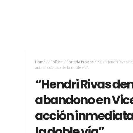
Home
/
/
Política.
/
Portada.Provinciales.
/
“Hendri Rivas d
ante el colapso de la doble vía”.
“Hendri Rivas de
abandono en Vice
acción inmediata 
la doble vía”.