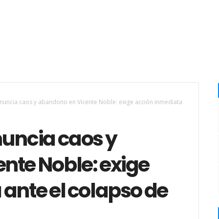
enuncia caos y abandono en Vicente Noble: exige acción inmediata
nuncia caos y
nte Noble: exige
ante el colapso de