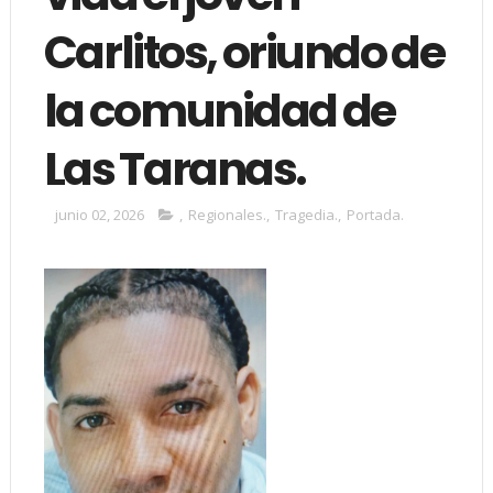
Carlitos, oriundo de
la comunidad de
Las Taranas.
junio 02, 2026
,
Regionales.
,
Tragedia.
,
Portada.