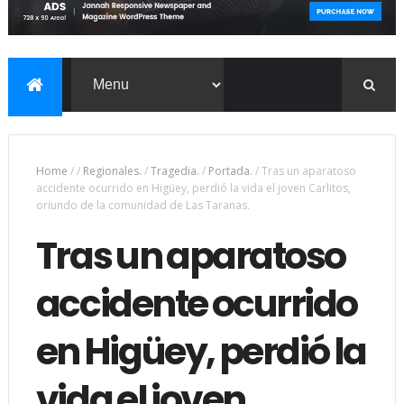
Home
/
/
Regionales.
/
Tragedia.
/
Portada.
/
Tras un aparatoso
accidente ocurrido en Higüey, perdió la vida el joven Carlitos,
oriundo de la comunidad de Las Taranas.
Tras un aparatoso
accidente ocurrido
en Higüey, perdió la
vida el joven