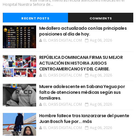
este martes, mientras recibía atenciones médicas en el
Hospital Nuestra Señora de...
RECENT POSTS
COMMENTS
Medallero actualizado con las principales
posiciones al día de hoy.
EL OASIS DIGITAL.COM
Aug 06, 2026
REPÚBLICA DOMINICANA FIRMA SU MEJOR
ACTUACIÓN EN HISTORIA JUEGOS
CENTROAMERICANOS Y DEL CARIBE.
EL OASIS DIGITAL.COM
Aug 06, 2026
Muere adolescente en Sabana Yegua por
falta de atenciones médicas según sus
familiares.
EL OASIS DIGITAL.COM
Aug 06, 2026
Hombre faIIece tras Ianzarzarse del puente
Juan Bosch fue por... más
EL OASIS DIGITAL.COM
Aug 06, 2026