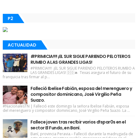
P2
ACTUALIDAD
#PRIMICIA!!!! ¡EL SUR SIGUE PARIENDO PELOTEROS
RUMBO A LAS GRANDES LIGAS!
#PRIMICIA!!!! ¡EL SUR SIGUE PARIENDO PELOTEROS RUMBO A
LAS GRANDES LIGAS! 🇩🇴🔥 Texas asegura el futuro de su
franquicia tras firmar al p...
Falleció Ibelise Fabián, esposa del merenguero y
compositor dominicano, José Virgilio Peña
Suazo.
#NacionalesTN | Falleció este domingo la señora Ibelise Fabián, esposa
del merenguero y compositor dominicano, José Virgilio Peña Suazo. La ...
Fallece joven tras rec!bir varios d!spar0s en el
sector El Fundo, en Baní.
Baní, provincia Peravia.– Falleció durante la madrugada de