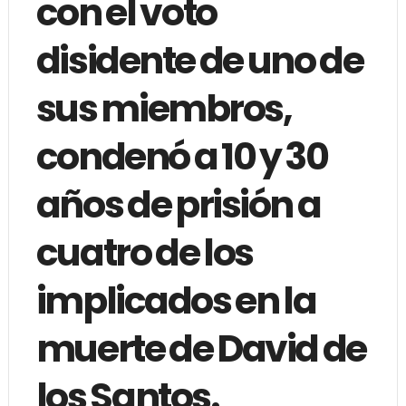
con el voto
disidente de uno de
sus miembros,
condenó a 10 y 30
años de prisión a
cuatro de los
implicados en la
muerte de David de
los Santos.