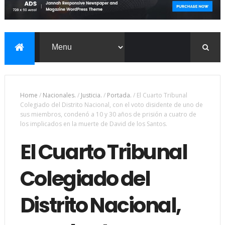
Home
/
Nacionales.
/
Justicia.
/
Portada.
/
El Cuarto Tribunal
Colegiado del Distrito Nacional, con el voto disidente de uno de
sus miembros, condenó a 10 y 30 años de prisión a cuatro de
los implicados en la muerte de David de los Santos.
El Cuarto Tribunal
Colegiado del
Distrito Nacional,