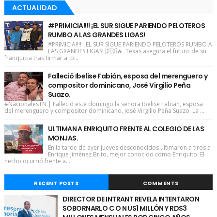
ACTUALIDAD
#PRIMICIA!!!! ¡EL SUR SIGUE PARIENDO PELOTEROS
RUMBO A LAS GRANDES LIGAS!
#PRIMICIA!!!! ¡EL SUR SIGUE PARIENDO PELOTEROS RUMBO A
LAS GRANDES LIGAS! 🇩🇴🔥 Texas asegura el futuro de su
franquicia tras firmar al p...
Falleció Ibelise Fabián, esposa del merenguero y
compositor dominicano, José Virgilio Peña
Suazo.
#NacionalesTN | Falleció este domingo la señora Ibelise Fabián, esposa
del merenguero y compositor dominicano, José Virgilio Peña Suazo. La ...
ULTIMAN A ENRIQUITO FRENTE AL COLEGIO DE LAS
MONJAS.
En la tarde de ayer jueves desconocidos ultimaron a tiros a
Enrique Jiménez Brito, mejor conocido como Enriquito. El
hecho ocurrió frente a...
RECENT POSTS
COMMENTS
DIRECTOR DE INTRANT REVELA INTENTARON
SOBORNARLO C O N US1 MILLÓN Y RD$3