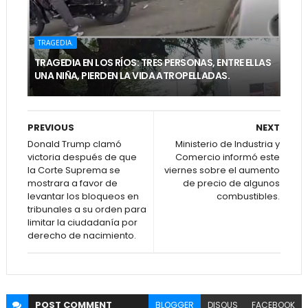
TRAGEDIA.
TRAGEDIA EN LOS RÍOS: TRES PERSONAS, ENTRE ELLAS
UNA NIÑA, PIERDEN LA VIDA ATROPELLADAS.
PREVIOUS
NEXT
Donald Trump clamó
Ministerio de Industria y
victoria después de que
Comercio informó este
la Corte Suprema se
viernes sobre el aumento
mostrara a favor de
de precio de algunos
levantar los bloqueos en
combustibles.
tribunales a su orden para
limitar la ciudadanía por
derecho de nacimiento.
POST
COMMENT
BLOGGER
DISQUS
FACEBOOK