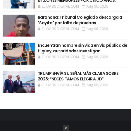
MILLONES MENSUALES POR CINCO AÑOS.
EL OASIS DIGITAL.COM
Aug 06, 2026
Barahona: Tribunal Colegiado descarga a
"Sayita" por falta de pruebas.
EL OASIS DIGITAL.COM
Aug 06, 2026
Encuentran hombre sin vida en vía pública de
Higüey; autoridades investigan.
EL OASIS DIGITAL.COM
Aug 06, 2026
TRUMP ENVÍA SU SEÑAL MÁS CLARA SOBRE
2028: “NECESITAMOS ELEGIR A JD” .
EL OASIS DIGITAL.COM
Aug 06, 2026