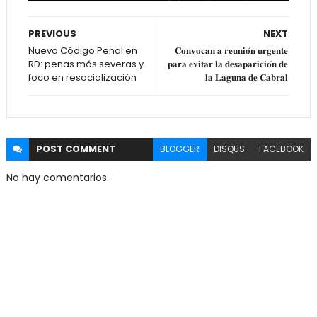
PREVIOUS
NEXT
Nuevo Código Penal en
𝐂𝐨𝐧𝐯𝐨𝐜𝐚𝐧 𝐚 𝐫𝐞𝐮𝐧𝐢𝐨́𝐧 𝐮𝐫𝐠𝐞𝐧𝐭𝐞
RD: penas más severas y
𝐩𝐚𝐫𝐚 𝐞𝐯𝐢𝐭𝐚𝐫 𝐥𝐚 𝐝𝐞𝐬𝐚𝐩𝐚𝐫𝐢𝐜𝐢𝐨́𝐧 𝐝𝐞
foco en resocialización
𝐥𝐚 𝐋𝐚𝐠𝐮𝐧𝐚 𝐝𝐞 𝐂𝐚𝐛𝐫𝐚𝐥
POST
COMMENT
BLOGGER
DISQUS
FACEBOOK
No hay comentarios.