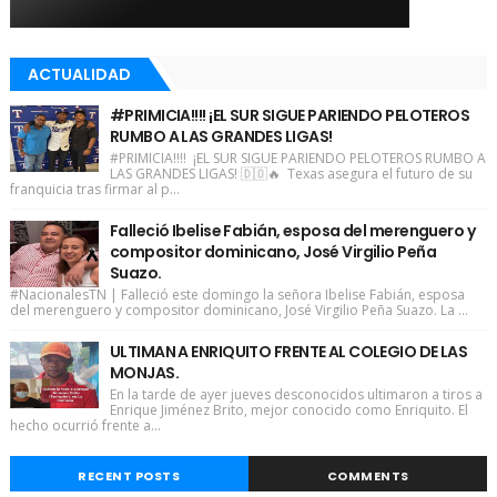
ACTUALIDAD
#PRIMICIA!!!! ¡EL SUR SIGUE PARIENDO PELOTEROS
RUMBO A LAS GRANDES LIGAS!
#PRIMICIA!!!! ¡EL SUR SIGUE PARIENDO PELOTEROS RUMBO A
LAS GRANDES LIGAS! 🇩🇴🔥 Texas asegura el futuro de su
franquicia tras firmar al p...
Falleció Ibelise Fabián, esposa del merenguero y
compositor dominicano, José Virgilio Peña
Suazo.
#NacionalesTN | Falleció este domingo la señora Ibelise Fabián, esposa
del merenguero y compositor dominicano, José Virgilio Peña Suazo. La ...
ULTIMAN A ENRIQUITO FRENTE AL COLEGIO DE LAS
MONJAS.
En la tarde de ayer jueves desconocidos ultimaron a tiros a
Enrique Jiménez Brito, mejor conocido como Enriquito. El
hecho ocurrió frente a...
RECENT POSTS
COMMENTS