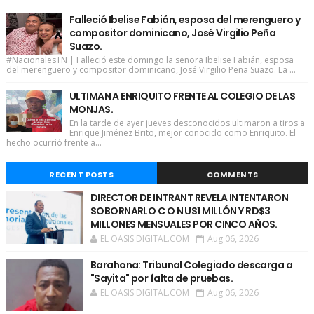
Falleció Ibelise Fabián, esposa del merenguero y
compositor dominicano, José Virgilio Peña
Suazo.
#NacionalesTN | Falleció este domingo la señora Ibelise Fabián, esposa
del merenguero y compositor dominicano, José Virgilio Peña Suazo. La ...
ULTIMAN A ENRIQUITO FRENTE AL COLEGIO DE LAS
MONJAS.
En la tarde de ayer jueves desconocidos ultimaron a tiros a
Enrique Jiménez Brito, mejor conocido como Enriquito. El
hecho ocurrió frente a...
RECENT POSTS
COMMENTS
DIRECTOR DE INTRANT REVELA INTENTARON
SOBORNARLO C O N US1 MILLÓN Y RD$3
MILLONES MENSUALES POR CINCO AÑOS.
EL OASIS DIGITAL.COM
Aug 06, 2026
Barahona: Tribunal Colegiado descarga a
"Sayita" por falta de pruebas.
EL OASIS DIGITAL.COM
Aug 06, 2026