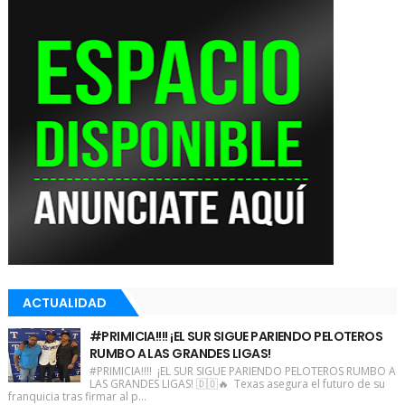
ACTUALIDAD
#PRIMICIA!!!! ¡EL SUR SIGUE PARIENDO PELOTEROS
RUMBO A LAS GRANDES LIGAS!
#PRIMICIA!!!! ¡EL SUR SIGUE PARIENDO PELOTEROS RUMBO A
LAS GRANDES LIGAS! 🇩🇴🔥 Texas asegura el futuro de su
franquicia tras firmar al p...