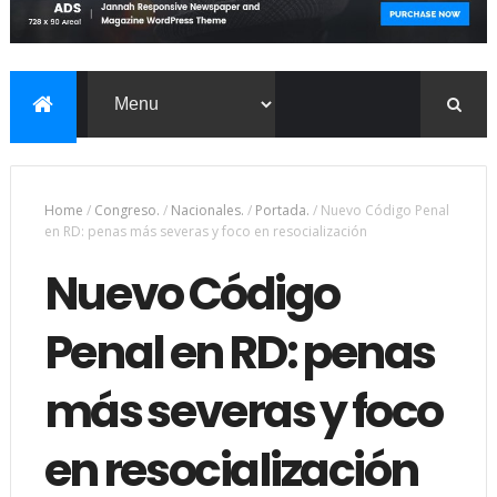
Home
/
Congreso.
/
Nacionales.
/
Portada.
/
Nuevo Código Penal
en RD: penas más severas y foco en resocialización
Nuevo Código
Penal en RD: penas
más severas y foco
en resocialización