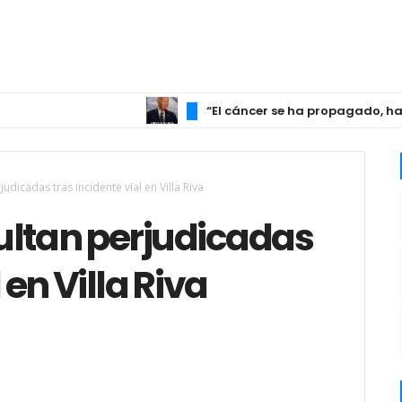
“El cáncer se ha propagado, ha hech
dicadas tras incidente vial en Villa Riva
ultan perjudicadas
 en Villa Riva