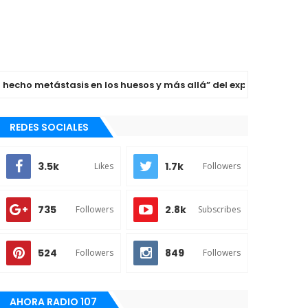
o metástasis en los huesos y más allá” del expresidente Joe Bid
REDES SOCIALES
3.5k
1.7k
Likes
Followers
735
2.8k
Followers
Subscribes
524
849
Followers
Followers
AHORA RADIO 107