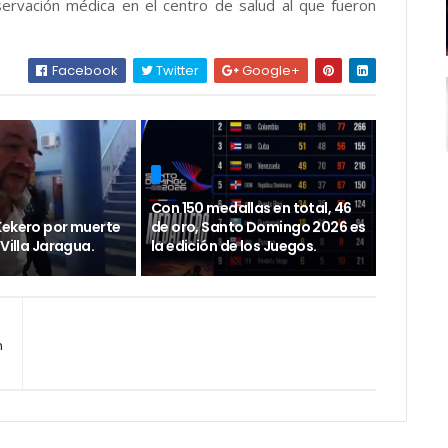
ervación médica en el centro de salud al que fueron
Facebook
Twitter
Google+
Con 150 medallas en total, 46
Kekero por muerte
de oro, Santo Domingo 2026 es
 Villa Jaragua.
la edición de los Juegos.
n