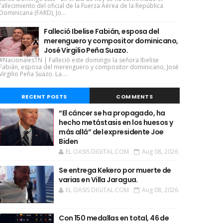
fallecimiento del oficial de la Fuerza Aérea de la República
Dominicana (FARD), Jo...
Falleció Ibelise Fabián, esposa del
merenguero y compositor dominicano,
José Virgilio Peña Suazo.
#NacionalesTN | Falleció este domingo la señora Ibelise
Fabián, esposa del merenguero y compositor dominicano, José
Virgilio Peña Suazo. La ...
RECENT POSTS
COMMENTS
“El cáncer se ha propagado, ha
hecho metástasis en los huesos y
más allá” del expresidente Joe
Biden
EL OASIS DIGITAL.COM
Aug 08, 2026
Se entrega Kekero por muerte de
varias en Villa Jaragua.
EL OASIS DIGITAL.COM
Aug 08, 2026
Con 150 medallas en total, 46 de