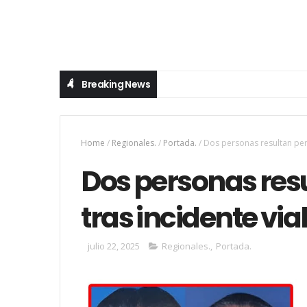
Breaking News
Home
/
Regionales.
/
Portada.
/
Dos personas resultan perju
Dos personas res
tras incidente vial
julio 22, 2025
Regionales.
,
Portada.