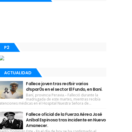
P2
ACTUALIDAD
Fallece joven tras rec!bir varios
d!spar0s en el sector El Fundo, en Baní.
Baní, provincia Peravia.– Falleció durante la
madrugada de este martes, mientras recibía
atenciones médicas en el Hospital Nuestra Señora de...
Fallece oficial de la Fuerza Aérea José
Aníbal Espinosa tras incidente en Nuevo
Amanecer.
Santo Domingo Este - En el día de hoy se ha confirmado el