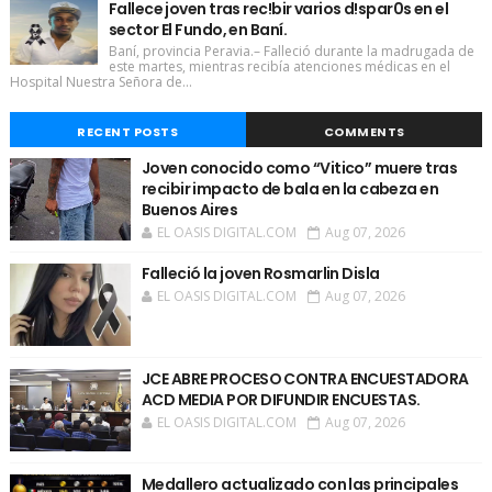
Fallece joven tras rec!bir varios d!spar0s en el
sector El Fundo, en Baní.
Baní, provincia Peravia.– Falleció durante la madrugada de
este martes, mientras recibía atenciones médicas en el
Hospital Nuestra Señora de...
RECENT POSTS
COMMENTS
Joven conocido como “Vitico” muere tras
recibir impacto de bala en la cabeza en
Buenos Aires
EL OASIS DIGITAL.COM
Aug 07, 2026
Falleció la joven Rosmarlin Disla
EL OASIS DIGITAL.COM
Aug 07, 2026
JCE ABRE PROCESO CONTRA ENCUESTADORA
ACD MEDIA POR DIFUNDIR ENCUESTAS.
EL OASIS DIGITAL.COM
Aug 07, 2026
Medallero actualizado con las principales