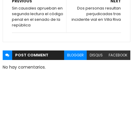
PREVIOUS
NEXT
Sin causales aprueban en
Dos personas resultan
segunda lectura el código
perjudicadas tras
penal en el senado de la
incidente vial en Villa Riva
república
POST
COMMENT
BLOGGER
DISQUS
FACEBOOK
No hay comentarios.