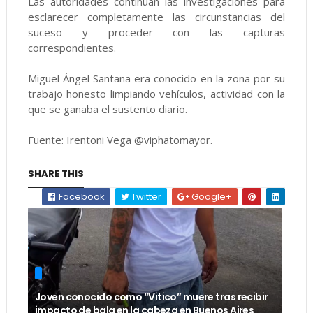
Las autoridades continúan las investigaciones para
esclarecer completamente las circunstancias del
suceso y proceder con las capturas
correspondientes.
Miguel Ángel Santana era conocido en la zona por su
trabajo honesto limpiando vehículos, actividad con la
que se ganaba el sustento diario.
Fuente: Irentoni Vega @viphatomayor.
SHARE THIS
Facebook
Twitter
Google+
Joven conocido como “Vitico” muere tras recibir
impacto de bala en la cabeza en Buenos Aires