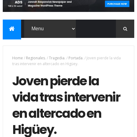
Home
/
Regionales.
/
Tragedia.
/
Portada.
/
Joven pierde la vida
tras intervenir en altercado en Higüey.
Joven pierde la
vida tras intervenir
en altercado en
Higüey.