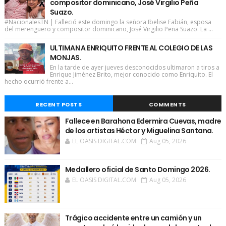
compositor dominicano, José Virgilio Peña
Suazo.
#NacionalesTN | Falleció este domingo la señora Ibelise Fabián, esposa
del merenguero y compositor dominicano, José Virgilio Peña Suazo. La ...
ULTIMAN A ENRIQUITO FRENTE AL COLEGIO DE LAS
MONJAS.
En la tarde de ayer jueves desconocidos ultimaron a tiros a
Enrique Jiménez Brito, mejor conocido como Enriquito. El
hecho ocurrió frente a...
RECENT POSTS
COMMENTS
Fallece en Barahona Edermira Cuevas, madre
de los artistas Héctor y Miguelina Santana.
EL OASIS DIGITAL.COM
Aug 05, 2026
Medallero oficial de Santo Domingo 2026.
EL OASIS DIGITAL.COM
Aug 05, 2026
Trágico accidente entre un camión y un