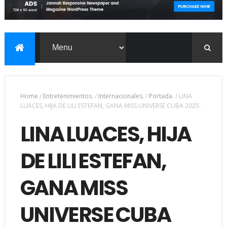
Home
/
Entretenimientos.
/
Internacionales.
/
Portada.
/
LINA
LUACES, HIJA DE LILI ESTEFAN, GANA MISS UNIVERSE CUBA 2025.
LINA LUACES, HIJA
DE LILI ESTEFAN,
GANA MISS
UNIVERSE CUBA