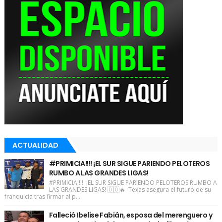
ACTUALIDAD
#PRIMICIA!!!! ¡EL SUR SIGUE PARIENDO PELOTEROS
RUMBO A LAS GRANDES LIGAS!
#PRIMICIA!!!! ¡EL SUR SIGUE PARIENDO PELOTEROS RUMBO A
LAS GRANDES LIGAS! 🇩🇴🔥 Texas asegura el futuro de su
franquicia tras firmar al p...
Falleció Ibelise Fabián, esposa del merenguero y