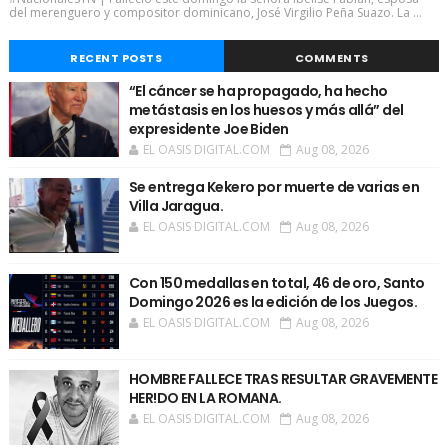
del merenguero y compositor dominicano, José Virgilio Peña Suazo. La ...
RECENT POSTS
COMMENTS
“El cáncer se ha propagado, ha hecho
metástasis en los huesos y más allá” del
expresidente Joe Biden
EL OASIS DIGITAL.COM
Aug 08, 2026
Se entrega Kekero por muerte de varias en
Villa Jaragua.
EL OASIS DIGITAL.COM
Aug 08, 2026
Con 150 medallas en total, 46 de oro, Santo
Domingo 2026 es la edición de los Juegos.
EL OASIS DIGITAL.COM
Aug 08, 2026
HOMBRE FALLECE TRAS RESULTAR GRAVEMENTE
HER!DO EN LA ROMANA.
EL OASIS DIGITAL.COM
Aug 08, 2026