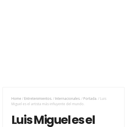
Home
/
Entretenimientos.
/
Internacionales.
/
Portada.
/
Luis
Miguel es el artista más influyente del mundo.
Luis Miguel es el