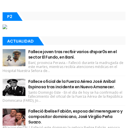
P2
ACTUALIDAD
Fallece joven tras rec!bir varios d!spar0s en el
sector El Fundo, en Baní.
Baní, provincia Peravia.– Falleció durante la madrugada de
este martes, mientras recibía atenciones médicas en el
Hospital Nuestra Señora de...
Fallece oficial de la Fuerza Aérea José Aníbal
Espinosa tras incidente en Nuevo Amanecer.
Santo Domingo Este - En el día de hoy se ha confirmado el
fallecimiento del oficial de la Fuerza Aérea de la República
Dominicana (FARD), Jo...
Falleció Ibelise Fabián, esposa del merenguero y
compositor dominicano, José Virgilio Peña
Suazo.
#NacionalesTN | Falleció este domingo la señora Ibelise Fabián, esposa