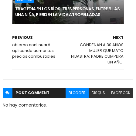
TRAGEDIA.
TRAGEDIA EN LOS RÍOS: TRES PERSONAS, ENTRE ELLAS
UNA NIÑA, PIERDEN LA VIDA ATROPELLADAS.
PREVIOUS
NEXT
obierno continuará
CONDENAN A 30 AÑOS
aplicando aumentos
MUJER QUE MATO
precios combustibles
HIJASTRA; PADRE CUMPLIRA
UN AÑO.
POST
COMMENT
BLOGGER
DISQUS
FACEBOOK
No hay comentarios.