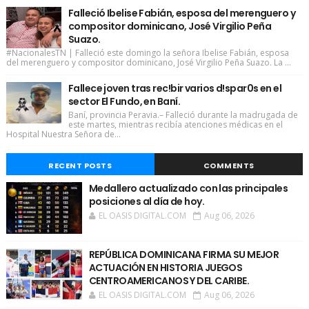
Falleció Ibelise Fabián, esposa del merenguero y
compositor dominicano, José Virgilio Peña
Suazo.
#NacionalesTN | Falleció este domingo la señora Ibelise Fabián, esposa
del merenguero y compositor dominicano, José Virgilio Peña Suazo. La ...
Fallece joven tras rec!bir varios d!spar0s en el
sector El Fundo, en Baní.
Baní, provincia Peravia.– Falleció durante la madrugada de
este martes, mientras recibía atenciones médicas en el
Hospital Nuestra Señora de...
RECENT POSTS
COMMENTS
Medallero actualizado con las principales
posiciones al día de hoy.
EL OASIS DIGITAL.COM
Aug 06, 2026
REPÚBLICA DOMINICANA FIRMA SU MEJOR
ACTUACIÓN EN HISTORIA JUEGOS
CENTROAMERICANOS Y DEL CARIBE.
EL OASIS DIGITAL.COM
Aug 06, 2026