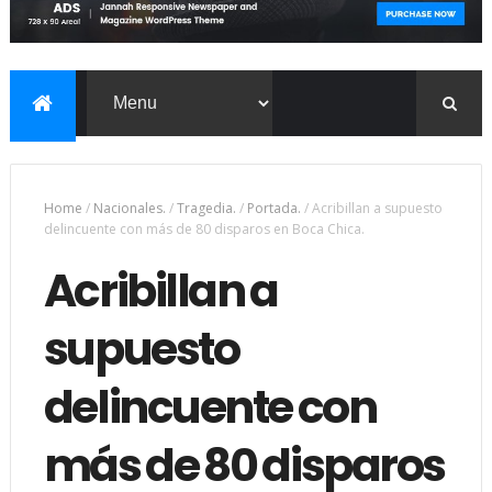
Home
/
Nacionales.
/
Tragedia.
/
Portada.
/
Acribillan a supuesto
delincuente con más de 80 disparos en Boca Chica.
Acribillan a
supuesto
delincuente con
más de 80 disparos