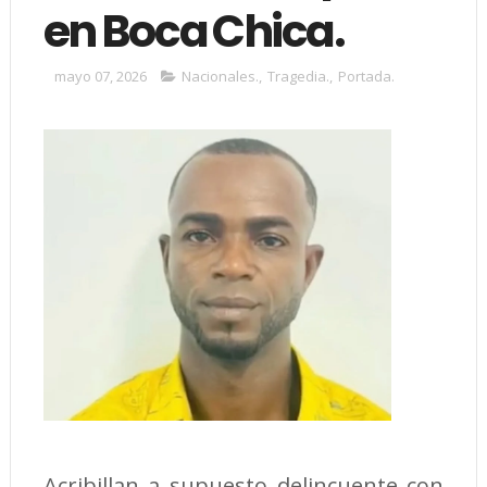
en Boca Chica.
mayo 07, 2026
Nacionales.
,
Tragedia.
,
Portada.
Acribillan a supuesto delincuente con