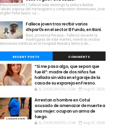
#NacionalesTN | Falleció este domingo la señora Ibelise
Fabián, esposa del merenguero y compositor dominicano, José
Virgilio Peña Suazo. La ...
Fallece joven tras rec!bir varios
d!spar0s en el sector El Fundo, en Baní.
Baní, provincia Peravia.– Falleció durante la
madrugada de este martes, mientras recibía
atenciones médicas en el Hospital Nuestra Señora de...
RECENT POSTS
COMMENTS
“Si me pasa algo, que sepan que
fue él”: madre de dos niños fue
hallada sin vida en el garaje de la
casa de su expareja en Fresno.
EL OASIS DIGITAL.COM
Aug 07, 2026
Arrestan a hombre en Cotuí
acusado de amenazar de muerte a
una mujer; ocupan un arma de
fuego.
EL OASIS DIGITAL.COM
Aug 07, 2026