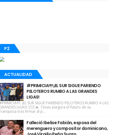
P2
ACTUALIDAD
#PRIMICIA!!!! ¡EL SUR SIGUE PARIENDO
PELOTEROS RUMBO A LAS GRANDES
LIGAS!
#PRIMICIA!!!! ¡EL SUR SIGUE PARIENDO PELOTEROS RUMBO A LAS
GRANDES LIGAS! 🇩🇴🔥 Texas asegura el futuro de su
franquicia tras firmar al p...
Falleció Ibelise Fabián, esposa del
merenguero y compositor dominicano,
José Virgilio Peña Suazo.