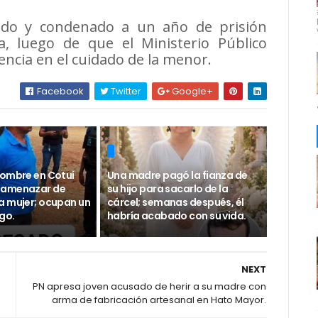
ado у condenado a un año de prisión
a, luego de que el Ministerio Público
encia en el cuidado de la menor.
Facebook
Twitter
Google+
hombre en Cotuí
Una madre pagó la fianza de
 amenazar de
su hijo para sacarlo de la
a mujer; ocupan un
cárcel; semanas después, él
go.
habría acabado con su vida.
NEXT
PN apresa joven acusado de herir a su madre con
arma de fabricación artesanal en Hato Mayor.