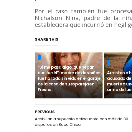
Por el caso también fue proces
Nichalson Nina, padre de la niñ
estableciera que incurrió en neglig
SHARE THIS
“Si me pasa algo, que sepan
que fue él”: madre de dos niños
Arrestan a 
fue hallada sin vida en el garaje
acusado de
de la casa de su expareja en
muerte a un
Fresno.
arma de fue
PREVIOUS
Acribillan a supuesto delincuente con más de 80
disparos en Boca Chica.