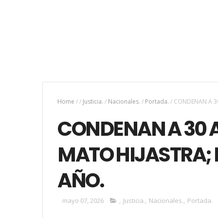
Home
/
/
Justicia.
/
Nacionales.
/
Portada.
/
CONDENAN A 30
CONDENAN A 30 
MATO HIJASTRA;
AÑO.
mayo 07, 2026
,
Justicia.
,
Nacionales.
,
Portada.