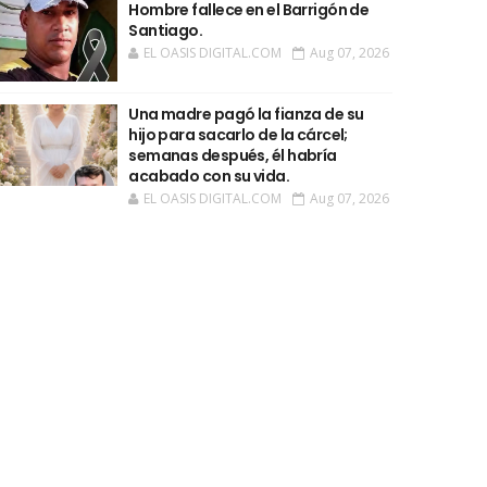
Hombre fallece en el Barrigón de
Santiago.
EL OASIS DIGITAL.COM
Aug 07, 2026
Una madre pagó la fianza de su
hijo para sacarlo de la cárcel;
semanas después, él habría
acabado con su vida.
EL OASIS DIGITAL.COM
Aug 07, 2026