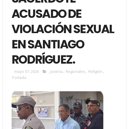
ACUSADO DE
VIOLACIÓN SEXUAL
EN SANTIAGO
RODRÍGUEZ.
mayo 07, 2026
,
Justicia.
,
Regionales.
,
Religión.
,
Portada.