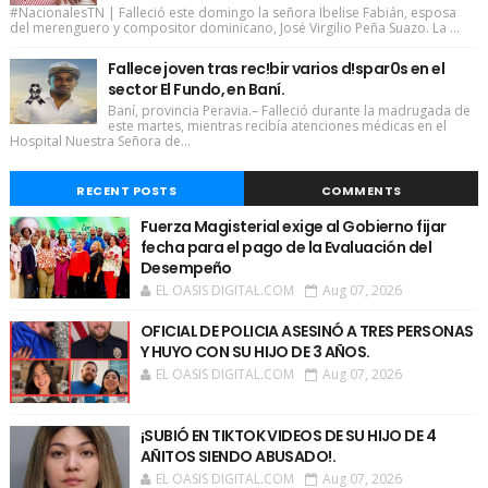
#NacionalesTN | Falleció este domingo la señora Ibelise Fabián, esposa
del merenguero y compositor dominicano, José Virgilio Peña Suazo. La ...
Fallece joven tras rec!bir varios d!spar0s en el
sector El Fundo, en Baní.
Baní, provincia Peravia.– Falleció durante la madrugada de
este martes, mientras recibía atenciones médicas en el
Hospital Nuestra Señora de...
RECENT POSTS
COMMENTS
Fuerza Magisterial exige al Gobierno fijar
fecha para el pago de la Evaluación del
Desempeño
EL OASIS DIGITAL.COM
Aug 07, 2026
OFICIAL DE POLICIA ASESINÓ A TRES PERSONAS
Y HUYO CON SU HIJO DE 3 AÑOS.
EL OASIS DIGITAL.COM
Aug 07, 2026
¡SUBIÓ EN TIKTOK VIDEOS DE SU HIJO DE 4
AÑITOS SIENDO ABUSADO!.
EL OASIS DIGITAL.COM
Aug 07, 2026