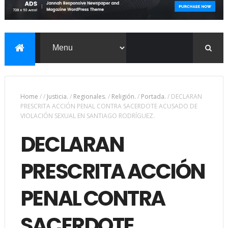
Home
/
/
Justicia.
/
Regionales.
/
Religión.
/
Portada.
/
DECLARAN
PRESCRITA ACCIÓN PENAL CONTRA SACERDOTE ACUSADO DE
VIOLACIÓN SEXUAL EN SANTIAGO RODRÍGUEZ.
DECLARAN
PRESCRITA ACCIÓN
PENAL CONTRA
SACERDOTE