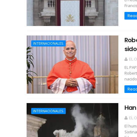
Franci
Rea
Robe
INTERNACIONALES.
sid
EL 
EL PA
Robert
nacido 
Rea
Han
INTERNACIONALES.
EL 
El hum
Sixtin