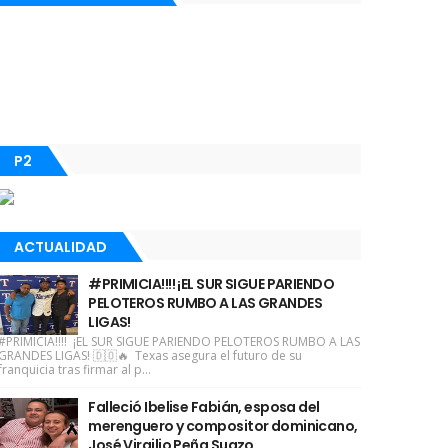
P2
ACTUALIDAD
#PRIMICIA!!!! ¡EL SUR SIGUE PARIENDO
PELOTEROS RUMBO A LAS GRANDES
LIGAS!
#PRIMICIA!!!! ¡EL SUR SIGUE PARIENDO PELOTEROS RUMBO A LAS
GRANDES LIGAS! 🇩🇴🔥 Texas asegura el futuro de su
franquicia tras firmar al p...
Falleció Ibelise Fabián, esposa del
merenguero y compositor dominicano,
José Virgilio Peña Suazo.