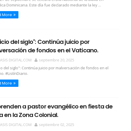
ica Dominicana. Este día fue declarado mediante la ley ...
d More
juicio del siglo": Continúa juicio por
ersación de fondos en el Vaticano.
OASIS DIGITAL.COM
septiembre 20, 2025
cio del siglo": Continúa juicio por malversación de fondos en el
o. #ListínDiario.
d More
renden a pastor evangélico en fiesta de
a en la Zona Colonial.
OASIS DIGITAL.COM
septiembre 02, 2025