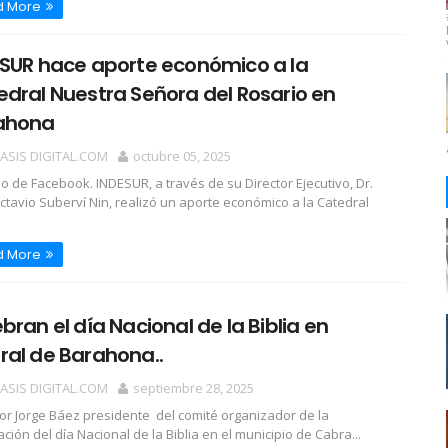
d More
ESUR hace aporte económico a la
dral Nuestra Señora del Rosario en
ahona
OASIS DIGITAL.COM
octubre 05, 2025
 de Facebook. INDESUR, a través de su Director Ejecutivo, Dr.
ctavio Suberví Nin, realizó un aporte económico a la Catedral
d More
bran el día Nacional de la Biblia en
al de Barahona..
OASIS DIGITAL.COM
septiembre 28, 2025
tor Jorge Báez presidente del comité organizador de la
ción del día Nacional de la Biblia en el municipio de Cabra...