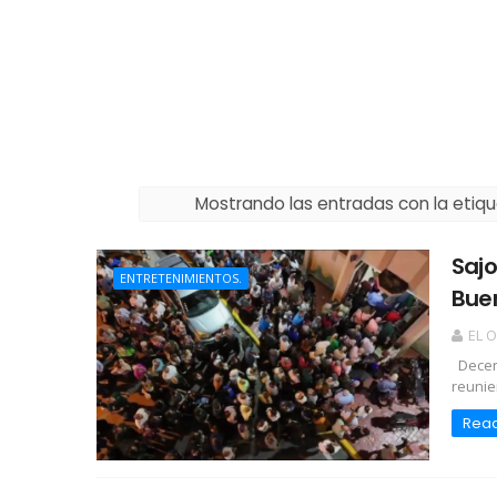
Mostrando las entradas con la etiq
Sajo
ENTRETENIMIENTOS.
Buen
EL 
Decena
reunie
Rea