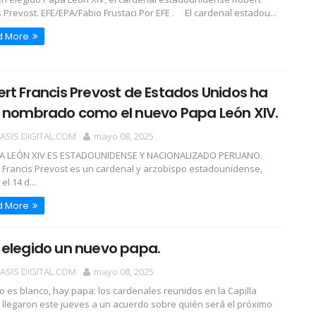
s Prevost. EFE/EPA/Fabio Frustaci Por EFE . El cardenal estadou...
d More
rt Francis Prevost de Estados Unidos ha
o nombrado como el nuevo Papa León XIV.
OASIS DIGITAL.COM
mayo 08, 2025
PA LEÓN XIV ES ESTADOUNIDENSE Y NACIONALIZADO PERUANO.
 Francis Prevost es un cardenal y arzobispo estadounidense,
el 14 d...
d More
 elegido un nuevo papa.
OASIS DIGITAL.COM
mayo 08, 2025
o es blanco, hay papa: los cardenales reunidos en la Capilla
a llegaron este jueves a un acuerdo sobre quién será el próximo