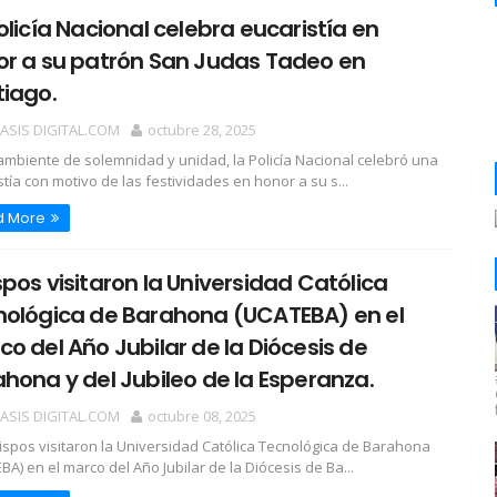
olicía Nacional celebra eucaristía en
or a su patrón San Judas Tadeo en
iago.
OASIS DIGITAL.COM
octubre 28, 2025
ambiente de solemnidad y unidad, la Policía Nacional celebró una
stía con motivo de las festividades en honor a su s...
d More
pos visitaron la Universidad Católica
nológica de Barahona (UCATEBA) en el
o del Año Jubilar de la Diócesis de
hona y del Jubileo de la Esperanza.
OASIS DIGITAL.COM
octubre 08, 2025
ispos visitaron la Universidad Católica Tecnológica de Barahona
BA) en el marco del Año Jubilar de la Diócesis de Ba...