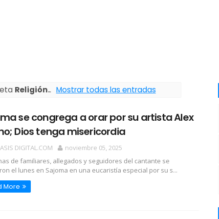
ueta
Religión.
.
Mostrar todas las entradas
ma se congrega a orar por su artista Alex
o; Dios tenga misericordia
OASIS DIGITAL.COM
noviembre 05, 2025
s de familiares, allegados y seguidores del cantante se
ron el lunes en Sajoma en una eucaristía especial por su s...
d More