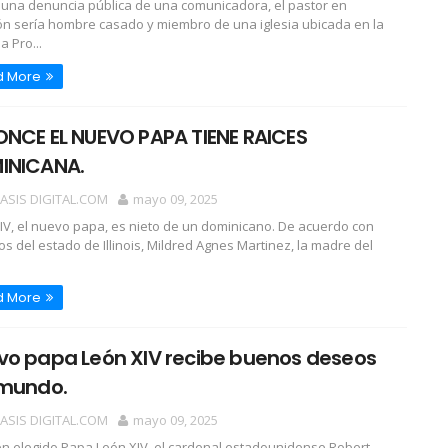
una denuncia pública de una comunicadora, el pastor en
ón sería hombre casado y miembro de una iglesia ubicada en la
a Pro...
d More
NCE EL NUEVO PAPA TIENE RAICES
INICANA.
OASIS DIGITAL.COM
mayo 09, 2025
IV, el nuevo papa, es nieto de un dominicano. De acuerdo con
ros del estado de Illinois, Mildred Agnes Martinez, la madre del
d More
vo papa León XIV recibe buenos deseos
 mundo.
OASIS DIGITAL.COM
mayo 09, 2025
ién elegido Papa León XIV, el cardenal estadounidense Robert