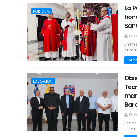
La P
PORTADA.
hon
Sant
EL 
En un 
eucari
Rea
Obis
EDUCACIÓN.
Tec
marc
Bara
EL 
Los ob
(UCATE