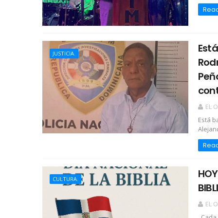
Rea
Está
JUSTICIA.
Rodr
Peña
cont
EL 
Está b
Alejan
Rea
HOY 
CULTURA.
BIBL
EL 
Cada 2