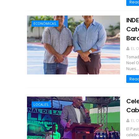
Rea
IND
ECONÓMICAS.
Cate
Bar
EL 
Tomado
Noel O
Nues...
Rea
Cele
LOCALES.
Cabr
EL 
El Pas
celebra