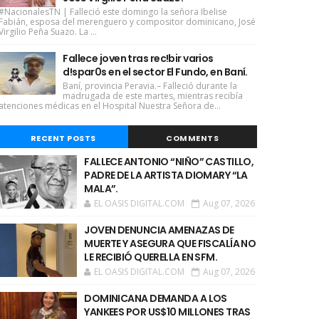
#NacionalesTN | Falleció este domingo la señora Ibelise
Fabián, esposa del merenguero y compositor dominicano, José
Virgilio Peña Suazo. La ...
Fallece joven tras rec!bir varios
d!spar0s en el sector El Fundo, en Baní.
Baní, provincia Peravia.– Falleció durante la
madrugada de este martes, mientras recibía
atenciones médicas en el Hospital Nuestra Señora de...
RECENT POSTS
COMMENTS
FALLECE ANTONIO “NIÑO” CASTILLO,
PADRE DE LA ARTISTA DIOMARY “LA
MALA”.
EL OASIS DIGITAL.COM
Aug 07, 2026
JOVEN DENUNCIA AMENAZAS DE
MUERTE Y ASEGURA QUE FISCALÍA NO
LE RECIBIÓ QUERELLA EN SFM.
EL OASIS DIGITAL.COM
Aug 07, 2026
DOMINICANA DEMANDA A LOS
YANKEES POR US$10 MILLONES TRAS