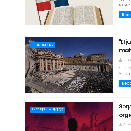
Repúbl
Rea
"El 
ECONÓMICAS.
malv
EL 
"El jui
Vatican
Rea
Sorp
ENTRETENIMIENTOS.
orgí
EL 