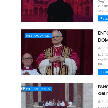
Según 
cuesti
avenid
Rea
ENTO
INTERNACIONALES.
DOM
EL 
León X
regist
nu...
Rea
Nue
INTERNACIONALES.
del
EL 
El rec