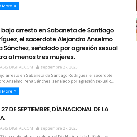
d More
 bajo arresto en Sabaneta de Santiago
íguez, el sacerdote Alejandro Anselmo
 Sánchez, señalado por agresión sexual
ra al menos tres mujeres.
OASIS DIGITAL.COM
septiembre 27, 2025
ajo arresto en Sabaneta de Santiago Rodríguez, el sacerdote
dro Anselmo Peña Sánchez, señalado por agresión sexual c...
d More
27 DE SEPTIEMBRE, DÍA NACIONAL DE LA
IA.
OASIS DIGITAL.COM
septiembre 27, 2025
7 de septiembre se celebra el Día Nacional de la Biblia en