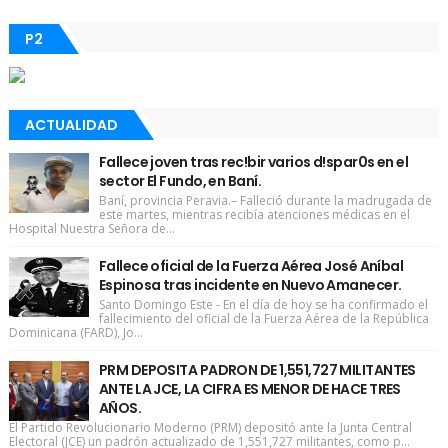
P2
ACTUALIDAD
Fallece joven tras rec!bir varios d!spar0s en el
sector El Fundo, en Baní.
Baní, provincia Peravia.– Falleció durante la madrugada de
este martes, mientras recibía atenciones médicas en el
Hospital Nuestra Señora de...
Fallece oficial de la Fuerza Aérea José Aníbal
Espinosa tras incidente en Nuevo Amanecer.
Santo Domingo Este - En el día de hoy se ha confirmado el
fallecimiento del oficial de la Fuerza Aérea de la República
Dominicana (FARD), Jo...
PRM DEPOSITA PADRON DE 1,551,727 MILITANTES
ANTE LA JCE, LA CIFRA ES MENOR DE HACE TRES
AÑOS.
El Partido Revolucionario Moderno (PRM) depositó ante la Junta Central
Electoral (JCE) un padrón actualizado de 1,551,727 militantes, como p...