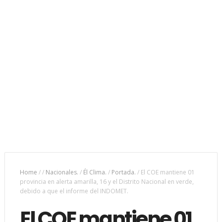
Home
/
/
Nacionales.
/
Él Clima.
/
Portada.
/
El COE mantiene 01
provincia en alerta amarilla, 16 y el Distrito Nacional en verde,
debido a que el informe del INDOMET.
El COE mantiene 01