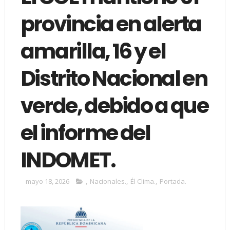
provincia en alerta
amarilla, 16 y el
Distrito Nacional en
verde, debido a que
el informe del
INDOMET.
mayo 18, 2026
,
Nacionales.
,
Él Clima.
,
Portada.