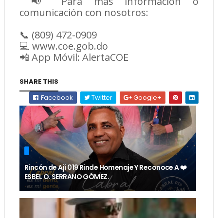
📢 Para más información o
comunicación con nosotros:
📞 (809) 472-0909
💻 www.coe.gob.do
📲 App Móvil: AlertaCOE
SHARE THIS
Facebook
Twitter
Google+
Rincón de Ají 019 Rinde Homenaje Y Reconoce A ❤️
ESBEL O. SERRANO GÓMEZ.