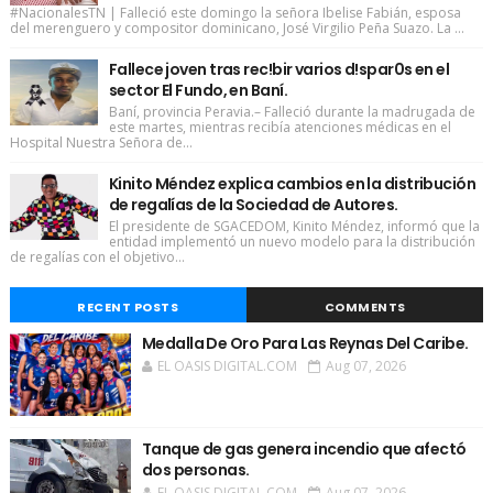
#NacionalesTN | Falleció este domingo la señora Ibelise Fabián, esposa
del merenguero y compositor dominicano, José Virgilio Peña Suazo. La ...
Fallece joven tras rec!bir varios d!spar0s en el
sector El Fundo, en Baní.
Baní, provincia Peravia.– Falleció durante la madrugada de
este martes, mientras recibía atenciones médicas en el
Hospital Nuestra Señora de...
Kinito Méndez explica cambios en la distribución
de regalías de la Sociedad de Autores.
El presidente de SGACEDOM, Kinito Méndez, informó que la
entidad implementó un nuevo modelo para la distribución
de regalías con el objetivo...
RECENT POSTS
COMMENTS
Medalla De Oro Para Las Reynas Del Caribe.
EL OASIS DIGITAL.COM
Aug 07, 2026
Tanque de gas genera incendio que afectó
dos personas.
EL OASIS DIGITAL.COM
Aug 07, 2026