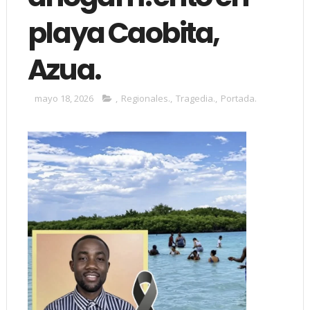
playa Caobita,
Azua.
mayo 18, 2026
,
Regionales.
,
Tragedia.
,
Portada.