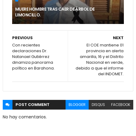
MUERE HOMBRE TRAS CAER DE ÁRBOL DE
LIMONCILLO.
PREVIOUS
NEXT
Con recientes
El COE mantiene 01
declaraciones Dr.
provincia en alerta
Natanael Gutiérrez
amarilla, 16 y el Distrito
dinamiza panorama
Nacional en verde,
político en Barahona.
debido a que el informe
del INDOMET.
POST
COMMENT
BLOGGER
DISQUS
FACEBOOK
No hay comentarios.