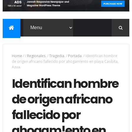
Home
/
/
Regionales.
/
Tragedia.
/
Portada.
/
Identifican hombre
de origen africano fallecido por ahogam!ento en playa Caobita,
Azua.
Identifican hombre
de origen africano
fallecido por
ahogam!ento en