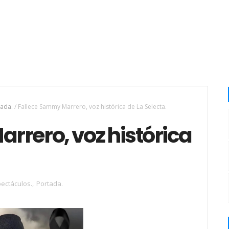
tada.
/
Fallece Sammy Marrero, voz histórica de La Selecta.
rrero, voz histórica
ectáculos.
,
Portada.