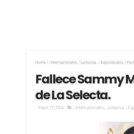
Home
/
/
Internacionales.
/
Luctuosa .
/
Espectáculos.
/
Por
Fallece Sammy Ma
de La Selecta.
mayo 17, 2026
,
Internacionales.
,
Luctuosa .
,
Esp