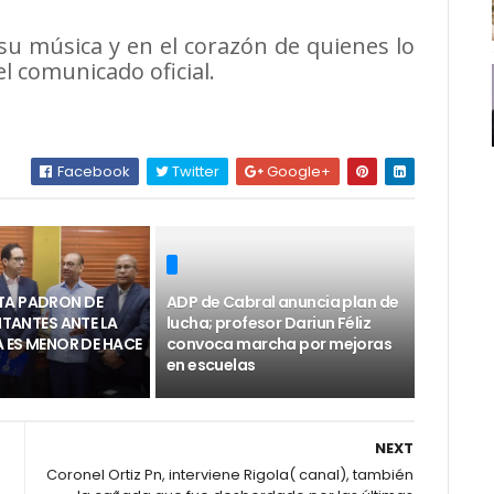
su música y en el corazón de quienes lo
l comunicado oficial.
Facebook
Twitter
Google+
TA PADRON DE
ADP de Cabral anuncia plan de
LITANTES ANTE LA
lucha; profesor Dariun Féliz
RA ES MENOR DE HACE
convoca marcha por mejoras
en escuelas
NEXT
Coronel Ortiz Pn, interviene Rigola( canal), también