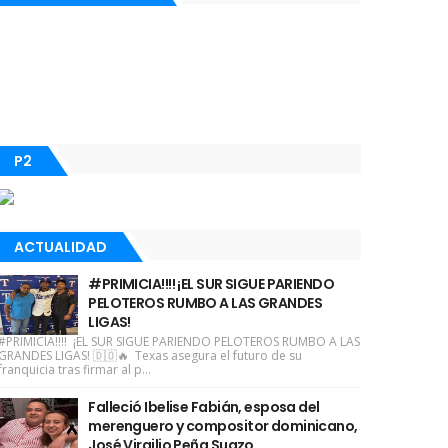
P2
ACTUALIDAD
#PRIMICIA!!!! ¡EL SUR SIGUE PARIENDO
PELOTEROS RUMBO A LAS GRANDES
LIGAS!
#PRIMICIA!!!! ¡EL SUR SIGUE PARIENDO PELOTEROS RUMBO A LAS
GRANDES LIGAS! 🇩🇴🔥 Texas asegura el futuro de su
franquicia tras firmar al p...
Falleció Ibelise Fabián, esposa del
merenguero y compositor dominicano,
José Virgilio Peña Suazo.