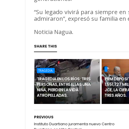
“Su legado vivirá para siempre en 
admiraron”, expresó su familia en e
Noticia Nagua.
SHARE THIS
TRAGEDIA.
TRAGEDIA EN LOS RÍOS: TRES
PRM DEPOSI
PERSONAS, ENTRE ELLAS UNA
1,551,727 MI
NIÑA, PIERDEN LA VIDA
JCE, LA CIF
ATROPELLADAS.
TRES AÑOS.
PREVIOUS
Instituto Duartiano juramenta nuevo Centro