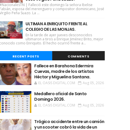
#NacionalesTN | Falleció este domingo la señora Ibelise
Fabián, esposa del merenguero y compositor dominicano, José
Virgilio Peña Suazo. La ...
ULTIMAN A ENRIQUITO FRENTE AL
COLEGIO DE LAS MONJAS.
En la tarde de ayer jueves desconocidos
ultimaron a tiros a Enrique Jiménez Brito, mejor
conocido como Enriquito. El hecho ocurrió frente a...
RECENT POSTS
COMMENTS
Fallece en Barahona Edermira
Cuevas, madre de los artistas
Héctor y Miguelina Santana.
EL OASIS DIGITAL.COM
Aug 05, 2026
Medallero oficial de Santo
Domingo 2026.
EL OASIS DIGITAL.COM
Aug 05, 2026
Trágico accidente entre un camión
y un scooter cobró la vida de un