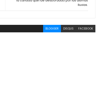
la cañada que fue desbordado por las últimas
lluvias.
BLOGGER
DISQUS
FACEBOOK