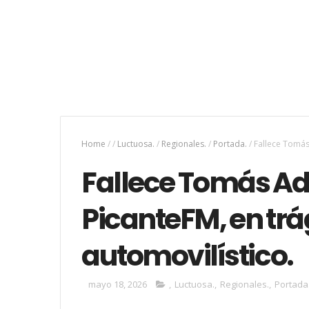
Home
/
/
Luctuosa.
/
Regionales.
/
Portada.
/
Fallece Tomás
Fallece Tomás A
PicanteFM, en trá
automovilístico.
mayo 18, 2026
,
Luctuosa.
,
Regionales.
,
Portada