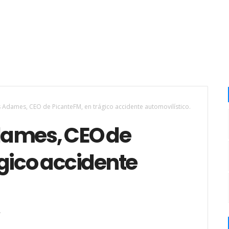
 Adames, CEO de PicanteFM, en trágico accidente automovilístico.
dames, CEO de
gico accidente
.