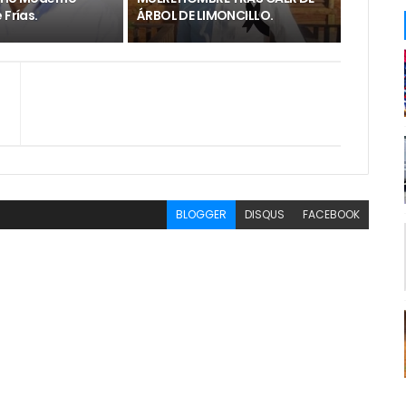
 Frías.
ÁRBOL DE LIMONCILLO.
BLOGGER
DISQUS
FACEBOOK