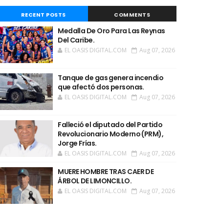
RECENT POSTS
COMMENTS
Medalla De Oro Para Las Reynas
Del Caribe.
EL OASIS DIGITAL.COM
Aug 07, 2026
Tanque de gas genera incendio
que afectó dos personas.
EL OASIS DIGITAL.COM
Aug 07, 2026
Falleció el diputado del Partido
Revolucionario Moderno (PRM),
Jorge Frías.
EL OASIS DIGITAL.COM
Aug 07, 2026
MUERE HOMBRE TRAS CAER DE
ÁRBOL DE LIMONCILLO.
EL OASIS DIGITAL.COM
Aug 07, 2026