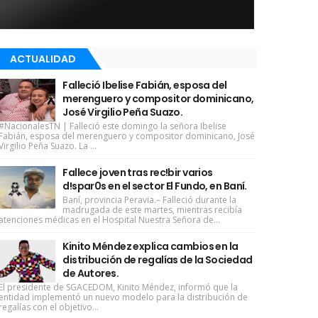
ACTUALIDAD
Falleció Ibelise Fabián, esposa del
merenguero y compositor dominicano,
José Virgilio Peña Suazo.
#NacionalesTN | Falleció este domingo la señora Ibelise
Fabián, esposa del merenguero y compositor dominicano, José
Virgilio Peña Suazo. La ...
Fallece joven tras rec!bir varios
d!spar0s en el sector El Fundo, en Baní.
Baní, provincia Peravia.– Falleció durante la
madrugada de este martes, mientras recibía
atenciones médicas en el Hospital Nuestra Señora de...
Kinito Méndez explica cambios en la
distribución de regalías de la Sociedad
de Autores.
El presidente de SGACEDOM, Kinito Méndez, informó que la
entidad implementó un nuevo modelo para la distribución de
regalías con el objetivo...