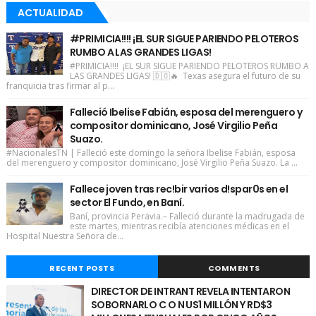
ACTUALIDAD
#PRIMICIA!!!! ¡EL SUR SIGUE PARIENDO PELOTEROS
RUMBO A LAS GRANDES LIGAS!
#PRIMICIA!!!! ¡EL SUR SIGUE PARIENDO PELOTEROS RUMBO A
LAS GRANDES LIGAS! 🇩🇴🔥 Texas asegura el futuro de su
franquicia tras firmar al p...
Falleció Ibelise Fabián, esposa del merenguero y
compositor dominicano, José Virgilio Peña
Suazo.
#NacionalesTN | Falleció este domingo la señora Ibelise Fabián, esposa
del merenguero y compositor dominicano, José Virgilio Peña Suazo. La ...
Fallece joven tras rec!bir varios d!spar0s en el
sector El Fundo, en Baní.
Baní, provincia Peravia.– Falleció durante la madrugada de
este martes, mientras recibía atenciones médicas en el
Hospital Nuestra Señora de...
RECENT POSTS
COMMENTS
DIRECTOR DE INTRANT REVELA INTENTARON
SOBORNARLO C O N US1 MILLÓN Y RD$3