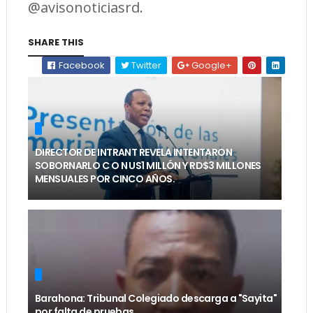
@avisonoticiasrd.
SHARE THIS
Facebook
Twitter
Google+
DIRECTOR DE INTRANT REVELA INTENTARON
SOBORNARLO C O N US1 MILLÓN Y RD$3 MILLONES
MENSUALES POR CINCO AÑOS.
Barahona: Tribunal Colegiado descarga a "Sayita"
por falta de pruebas.