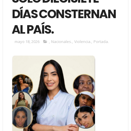
DÍAS CONSTERNAN
AL PAÍS.
mayo 18, 2026
,
Nacionales.
,
Violencia.
,
Portada.