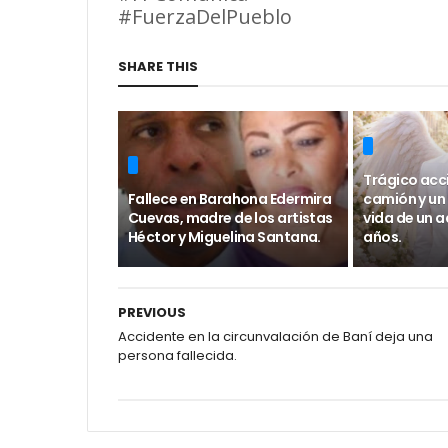
#FuerzaDelPueblo
SHARE THIS
Trágico acc
Fallece en Barahona Edermira
camión y un
Cuevas, madre de los artistas
vida de un a
Héctor y Miguelina Santana.
años.
PREVIOUS
Accidente en la circunvalación de Baní deja una
persona fallecida.