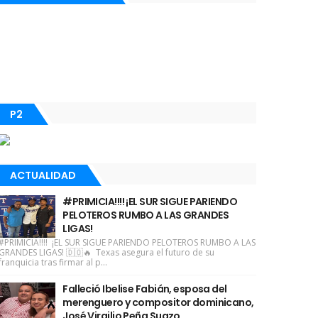
P2
ACTUALIDAD
#PRIMICIA!!!! ¡EL SUR SIGUE PARIENDO
PELOTEROS RUMBO A LAS GRANDES
LIGAS!
#PRIMICIA!!!! ¡EL SUR SIGUE PARIENDO PELOTEROS RUMBO A LAS
GRANDES LIGAS! 🇩🇴🔥 Texas asegura el futuro de su
franquicia tras firmar al p...
Falleció Ibelise Fabián, esposa del
merenguero y compositor dominicano,
José Virgilio Peña Suazo.