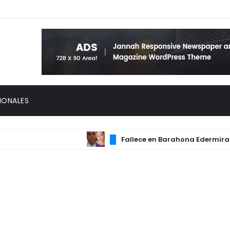
IONALES
Fallece en Barahona Edermira Cueva