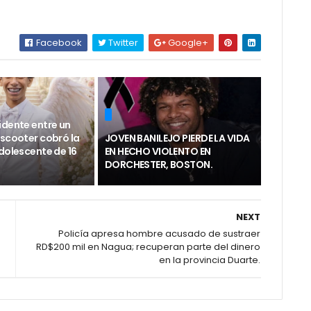
Facebook
Twitter
Google+
idente entre un
 scooter cobró la
JOVEN BANILEJO PIERDE LA VIDA
dolescente de 16
EN HECHO VIOLENTO EN
DORCHESTER, BOSTON.
NEXT
Policía apresa hombre acusado de sustraer
RD$200 mil en Nagua; recuperan parte del dinero
en la provincia Duarte.