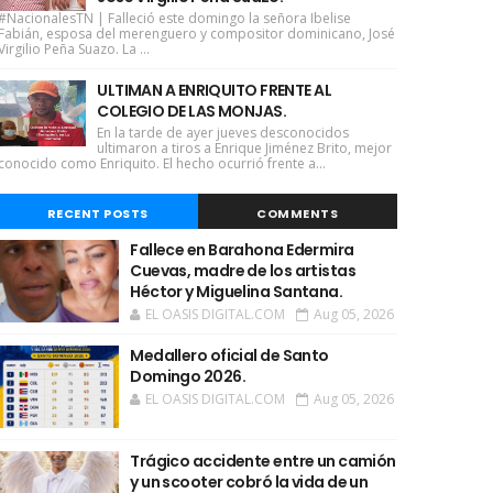
#NacionalesTN | Falleció este domingo la señora Ibelise
Fabián, esposa del merenguero y compositor dominicano, José
Virgilio Peña Suazo. La ...
ULTIMAN A ENRIQUITO FRENTE AL
COLEGIO DE LAS MONJAS.
En la tarde de ayer jueves desconocidos
ultimaron a tiros a Enrique Jiménez Brito, mejor
conocido como Enriquito. El hecho ocurrió frente a...
RECENT POSTS
COMMENTS
Fallece en Barahona Edermira
Cuevas, madre de los artistas
Héctor y Miguelina Santana.
EL OASIS DIGITAL.COM
Aug 05, 2026
Medallero oficial de Santo
Domingo 2026.
EL OASIS DIGITAL.COM
Aug 05, 2026
Trágico accidente entre un camión
y un scooter cobró la vida de un