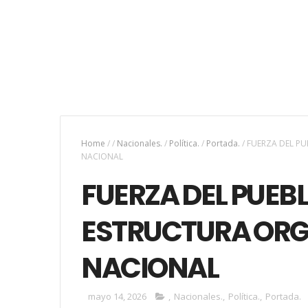
Home
/
/
Nacionales.
/
Política.
/
Portada.
/
FUERZA DEL PU
NACIONAL
FUERZA DEL PUEB
ESTRUCTURA ORGA
NACIONAL
mayo 14, 2026
,
Nacionales.
,
Política.
,
Portada.