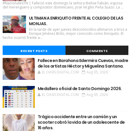
#NacionalesTN | Falleció este domingo la señora Ibelise Fabián, esposa
del merenguero y compositor dominicano, José Virgilio Peña Suazo. La ...
ULTIMAN A ENRIQUITO FRENTE AL COLEGIO DE LAS
MONJAS.
En la tarde de ayer jueves desconocidos ultimaron a tiros a
Enrique Jiménez Brito, mejor conocido como Enriquito. El
hecho ocurrió frente a...
RECENT POSTS
COMMENTS
Fallece en Barahona Edermira Cuevas, madre
de los artistas Héctor y Miguelina Santana.
EL OASIS DIGITAL.COM
Aug 05, 2026
Medallero oficial de Santo Domingo 2026.
EL OASIS DIGITAL.COM
Aug 05, 2026
Trágico accidente entre un camión y un
scooter cobró la vida de un adolescente de
16 años.