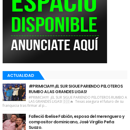
ACTUALIDAD
#PRIMICIA!!!! ¡EL SUR SIGUE PARIENDO PELOTEROS
RUMBO A LAS GRANDES LIGAS!
#PRIMICIA!!!! ¡EL SUR SIGUE PARIENDO PELOTEROS RUMBO A
LAS GRANDES LIGAS! 🇩🇴🔥 Texas asegura el futuro de su
franquicia tras firmar al p...
Falleció Ibelise Fabián, esposa del merenguero y
compositor dominicano, José Virgilio Peña
Suazo.