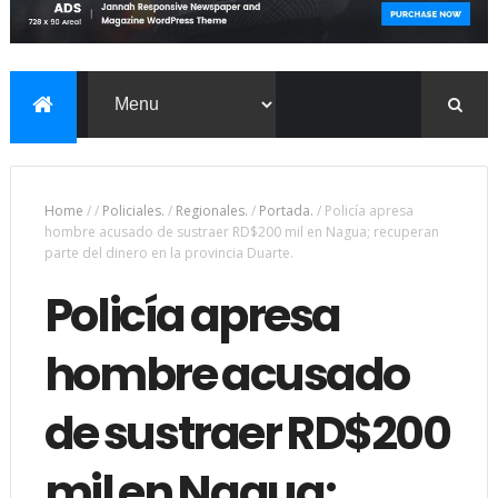
Home
/
/
Policiales.
/
Regionales.
/
Portada.
/
Policía apresa
hombre acusado de sustraer RD$200 mil en Nagua; recuperan
parte del dinero en la provincia Duarte.
Policía apresa
hombre acusado
de sustraer RD$200
mil en Nagua;