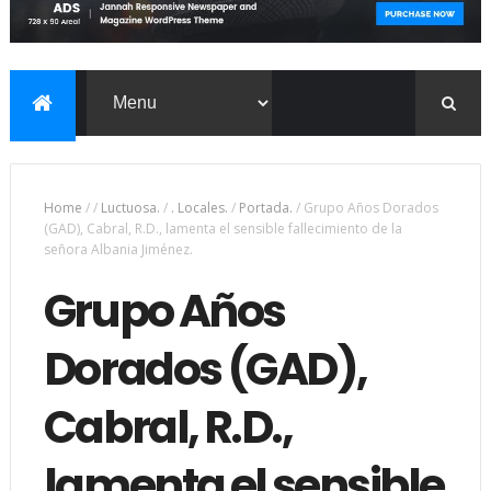
Home
/
/
Luctuosa.
/
. Locales.
/
Portada.
/
Grupo Años Dorados
(GAD), Cabral, R.D., lamenta el sensible fallecimiento de la
señora Albania Jiménez.
Grupo Años
Dorados (GAD),
Cabral, R.D.,
lamenta el sensible