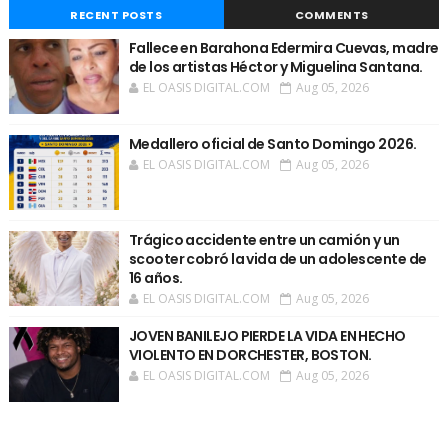
RECENT POSTS
COMMENTS
Fallece en Barahona Edermira Cuevas, madre
de los artistas Héctor y Miguelina Santana.
EL OASIS DIGITAL.COM
Aug 05, 2026
Medallero oficial de Santo Domingo 2026.
EL OASIS DIGITAL.COM
Aug 05, 2026
Trágico accidente entre un camión y un
scooter cobró la vida de un adolescente de
16 años.
EL OASIS DIGITAL.COM
Aug 05, 2026
JOVEN BANILEJO PIERDE LA VIDA EN HECHO
VIOLENTO EN DORCHESTER, BOSTON.
EL OASIS DIGITAL.COM
Aug 05, 2026