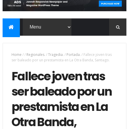
Home
/
/
Regionales.
/
Tragedia.
/
Portada.
/
Fallece joven tras
ser baleado por un prestamista en La Otra Banda, Santiago.
Fallece joven tras
ser baleado por un
prestamista en La
Otra Banda,