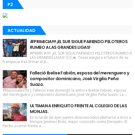
P2
ACTUALIDAD
#PRIMICIA!!!! ¡EL SUR SIGUE PARIENDO PELOTEROS
RUMBO A LAS GRANDES LIGAS!
#PRIMICIA!!!! ¡EL SUR SIGUE PARIENDO PELOTEROS RUMBO A
LAS GRANDES LIGAS! 🇩🇴🔥 Texas asegura el futuro de su
franquicia tras firmar al p...
Falleció Ibelise Fabián, esposa del merenguero y
compositor dominicano, José Virgilio Peña
Suazo.
#NacionalesTN | Falleció este domingo la señora Ibelise Fabián, esposa
del merenguero y compositor dominicano, José Virgilio Peña Suazo. La ...
ULTIMAN A ENRIQUITO FRENTE AL COLEGIO DE LAS
MONJAS.
En la tarde de ayer jueves desconocidos ultimaron a tiros a
Enrique Jiménez Brito, mejor conocido como Enriquito. El
hecho ocurrió frente a...