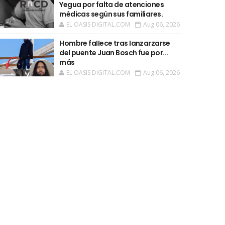
Yegua por falta de atenciones
médicas según sus familiares.
EL OASIS DIGITAL.COM
Aug 06, 2026
Hombre faIIece tras Ianzarzarse
del puente Juan Bosch fue por...
más
EL OASIS DIGITAL.COM
Aug 06, 2026