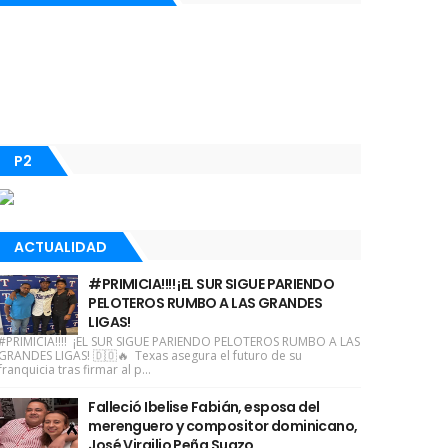
P2
ACTUALIDAD
#PRIMICIA!!!! ¡EL SUR SIGUE PARIENDO
PELOTEROS RUMBO A LAS GRANDES
LIGAS!
#PRIMICIA!!!! ¡EL SUR SIGUE PARIENDO PELOTEROS RUMBO A LAS
GRANDES LIGAS! 🇩🇴🔥 Texas asegura el futuro de su
franquicia tras firmar al p...
Falleció Ibelise Fabián, esposa del
merenguero y compositor dominicano,
José Virgilio Peña Suazo.