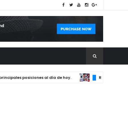
ipales posiciones al día de hoy.
REPÚBLICA DOMINI