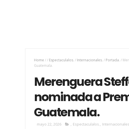
Home
/
/
Espectaculalos.
/
Internacionales.
/
Portada.
/
Mer
Guatemala.
Merenguera Stef
nominada a Premi
Guatemala.
mayo 22, 2026
,
Espectaculalos.
,
Internacionales