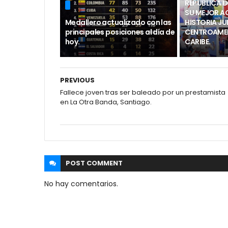
REPÚBLICA 
SU MEJOR A
Medallero actualizado con las
HISTORIA J
principales posiciones al día de
CENTROAMER
hoy.
CARIBE.
PREVIOUS
Fallece joven tras ser baleado por un prestamista
en La Otra Banda, Santiago.
POST
COMMENT
No hay comentarios.