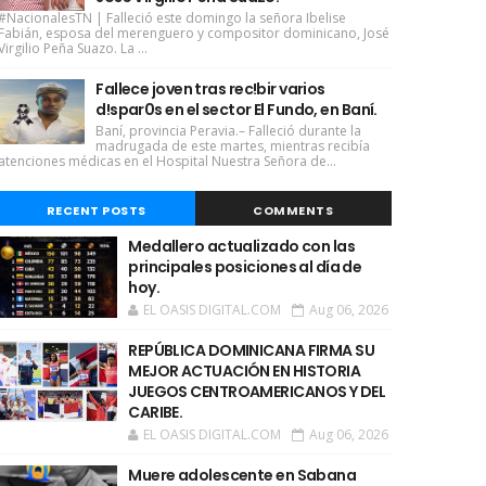
#NacionalesTN | Falleció este domingo la señora Ibelise
Fabián, esposa del merenguero y compositor dominicano, José
Virgilio Peña Suazo. La ...
Fallece joven tras rec!bir varios
d!spar0s en el sector El Fundo, en Baní.
Baní, provincia Peravia.– Falleció durante la
madrugada de este martes, mientras recibía
atenciones médicas en el Hospital Nuestra Señora de...
RECENT POSTS
COMMENTS
Medallero actualizado con las
principales posiciones al día de
hoy.
EL OASIS DIGITAL.COM
Aug 06, 2026
REPÚBLICA DOMINICANA FIRMA SU
MEJOR ACTUACIÓN EN HISTORIA
JUEGOS CENTROAMERICANOS Y DEL
CARIBE.
EL OASIS DIGITAL.COM
Aug 06, 2026
Muere adolescente en Sabana