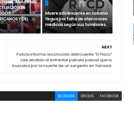
DOMINICANA FIRMA
CTUACIÓN EN
UEGOS
Muere adolescente en Sabana
ICANOS Y DEL
Yegua por falta de atenciones
médicas según sus familiares.
NEXT
Policía informa reconocido delincuente “El Flaco”
cae abatido al enfrentar patrulla policial que lo
buscaba por la muerte de un sargento en Yamasá.
BLOGGER
DISQUS
FACEBOOK