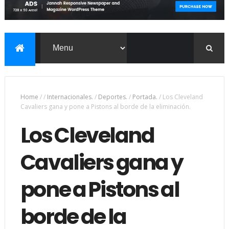
Home
/
/
Internacionales.
/
Deportes.
/
Portada.
/
Los Cleveland
Cavaliers gana y pone a Pistons al borde de la eliminación.
Los Cleveland
Cavaliers gana y
pone a Pistons al
borde de la