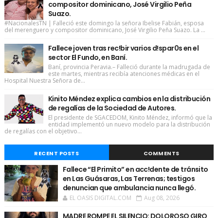
compositor dominicano, José Virgilio Peña
Suazo.
#NacionalesTN | Falleció este domingo la señora Ibelise Fabián, esposa
del merenguero y compositor dominicano, José Virgilio Peña Suazo. La ...
Fallece joven tras rec!bir varios d!spar0s en el
sector El Fundo, en Baní.
Baní, provincia Peravia.– Falleció durante la madrugada de
este martes, mientras recibía atenciones médicas en el
Hospital Nuestra Señora de...
Kinito Méndez explica cambios en la distribución
de regalías de la Sociedad de Autores.
El presidente de SGACEDOM, Kinito Méndez, informó que la
entidad implementó un nuevo modelo para la distribución
de regalías con el objetivo...
RECENT POSTS
COMMENTS
Fallece “El Primito” en acc!dente de tránsito
en Las Guásaras, Las Terrenas; testigos
denuncian que ambulancia nunca llegó.
EL OASIS DIGITAL.COM
Aug 08, 2026
MADRE ROMPE EL SILENCIO: DOLOROSO GIRO